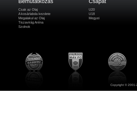
Bemutatkozás
Csapat
Csak az Olaj
U20
A kosárlabda kezdete
U18
Megalakul az Olaj
Megyei
Tiszavirág Aréna
Szolnok
Copyright © 2001-2