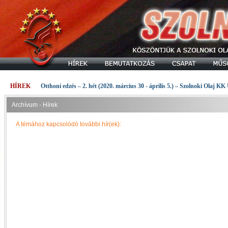
HÍREK
Otthoni edzés – 2. hét (2020. március 30 - április 5.) – Szolnoki Olaj KK
Archívum - Hírek
A témához kapcsolódó további hír(ek):