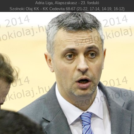
Adria Liga, Alapszakasz - 23. forduló
Szolnoki Olaj KK - KK Cedevita 68-67 (21-22, 17-14, 14-19, 16-12)