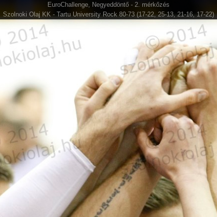
EuroChallenge, Negyeddöntő - 2. mérkőzés
Szolnoki Olaj KK - Tartu University Rock 80-73 (17-22, 25-13, 21-16, 17-22)