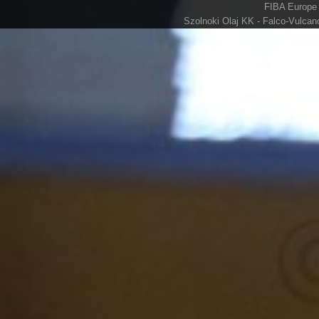
FIBA Europe 
Szolnoki Olaj KK - Falco-Vulcan