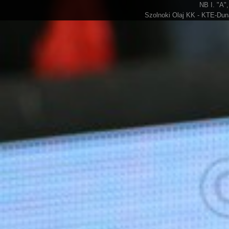
NB I. "A",
Szolnoki Olaj KK - KTE-Duna