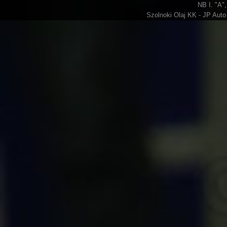
NB I. "A",
Szolnoki Olaj KK - JP Auto