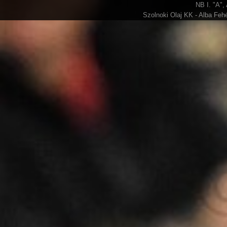
NB I. "A",
Szolnoki Olaj KK - Alba Fehé