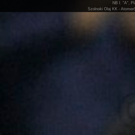
NB I. "A", P
Szolnoki Olaj KK - Atomerő