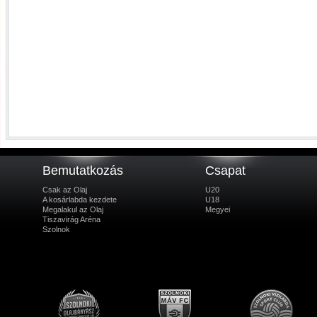
Bemutatkozás
Csapat
Csak az Olaj
U20
A kosárlabda kezdete
U18
Megalakul az Olaj
Megyei
Tiszavirág Aréna
Szolnok