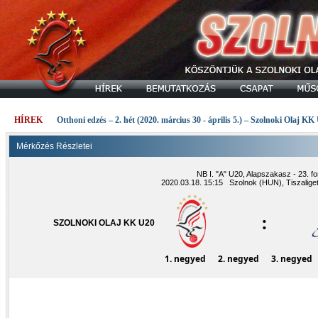
HÍREK
Otthoni edzés – 2. hét (2020. március 30 - április 5.) – Szolnoki Olaj KK
Mérkőzés Részletei
NB I. "A" U20, Alapszakasz - 23. fo
2020.03.18. 15:15 Szolnok (HUN), Tiszalige
:
SZOLNOKI OLAJ KK U20
1. negyed
2. negyed
3. negyed