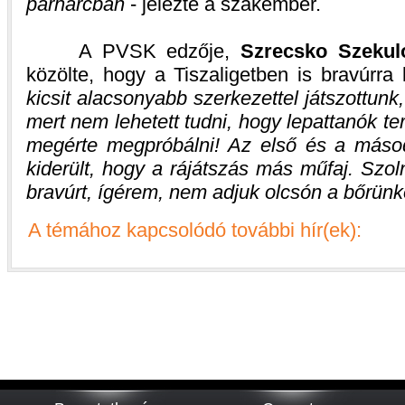
párharcban
- jelezte a szakember.
A PVSK edzője,
Szrecsko Szekul
közölte, hogy a Tiszaligetben is bravúrra
kicsit alacsonyabb szerkezettel játszottunk, 
mert nem lehetett tudni, hogy lepattanók te
megérte megpróbálni! Az első és a máso
kiderült, hogy a rájátszás más műfaj. Szo
bravúrt, ígérem, nem adjuk olcsón a bőrünk
A témához kapcsolódó további hír(ek):