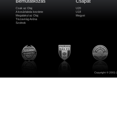
Bemutatkozás
Csapat
Csak az Olaj
U20
A kosárlabda kezdete
U18
Megalakul az Olaj
Megyei
Tiszavirág Aréna
Szolnok
Copyright © 2001-2