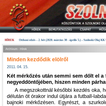
HÍREK
Otthoni edzés – 2. hét (2020. március 30 - április 5.) – Szolnoki Olaj KK
Archívum - Hírek
Minden kezdődik elölről
2011. 04. 15.
Két mérkőzés után semmi sem dőlt el a 
negyeddöntőjében, hiszen minden párhar
A megszokottnál későbbi kezdés oka, hog
délután öt órakor indul útjára a futball-la
bajnoki mérkőzésen. Egyrészt, a szurkol