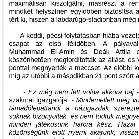
maximálisan kiszolgálni, másrészt a re
mindkét helyszínen egyidőben biztosítsa a
tért ki, hiszen a labdarúgó-stadionban még n
A keddi, pécsi folytatásban hiába vezetet
csapat az első félidőben. A pályavál
Muhammad El-Amin és Deák Attila ext
köszönhetően megfordították az állást, és
ponttal megnyerték a meccset. Az előbbi k
míg az utóbbi a másodikban 21 pont szórt 
- Ez még nem lett volna akkora baj
-
szakmai igazgatója.
- Mindemellett még vo
támadólepattanót a házigazdák szerez
soknak bizonyultak, és nem tudtuk megnye
minden játékosunk harcra kész. Hazai k
közönségünk előtt nyerni akarunk, vissza