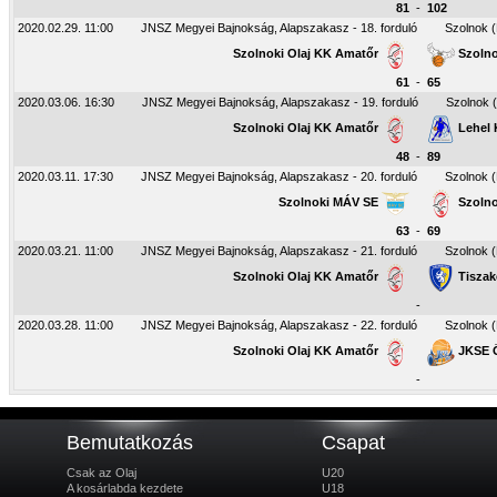
81
-
102
2020.02.29. 11:00
JNSZ Megyei Bajnokság, Alapszakasz - 18. forduló
Szolnok 
Szolnoki Olaj KK Amatőr
Szolno
61
-
65
2020.03.06. 16:30
JNSZ Megyei Bajnokság, Alapszakasz - 19. forduló
Szolnok 
Szolnoki Olaj KK Amatőr
Lehel 
48
-
89
2020.03.11. 17:30
JNSZ Megyei Bajnokság, Alapszakasz - 20. forduló
Szolnok 
Szolnoki MÁV SE
Szolno
63
-
69
2020.03.21. 11:00
JNSZ Megyei Bajnokság, Alapszakasz - 21. forduló
Szolnok 
Szolnoki Olaj KK Amatőr
Tiszak
-
2020.03.28. 11:00
JNSZ Megyei Bajnokság, Alapszakasz - 22. forduló
Szolnok 
Szolnoki Olaj KK Amatőr
JKSE Ö
-
Bemutatkozás
Csapat
Csak az Olaj
U20
A kosárlabda kezdete
U18