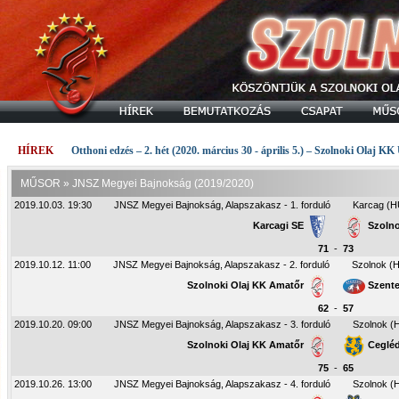
HÍREK
Otthoni edzés – 2. hét (2020. március 30 - április 5.) – Szolnoki Olaj KK
MŰSOR
»
JNSZ Megyei Bajnokság (2019/2020)
2019.10.03. 19:30
JNSZ Megyei Bajnokság, Alapszakasz - 1. forduló
Karcag (H
Karcagi SE
Szolno
71
-
73
2019.10.12. 11:00
JNSZ Megyei Bajnokság, Alapszakasz - 2. forduló
Szolnok (H
Szolnoki Olaj KK Amatőr
Szente
62
-
57
2019.10.20. 09:00
JNSZ Megyei Bajnokság, Alapszakasz - 3. forduló
Szolnok (
Szolnoki Olaj KK Amatőr
Ceglédi
75
-
65
2019.10.26. 13:00
JNSZ Megyei Bajnokság, Alapszakasz - 4. forduló
Szolnok (