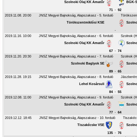
Szolnoki Olaj KK Amatőr
BGK-
71
-
92
2019.11.08. 20:00
JNSZ Megyei Bajnokság, Alapszakasz - 5. forduló
Törökszen
Törökszentmiklósi KSE
Szolno
-
2019.11.16. 10:00
JNSZ Megyei Bajnokság, Alapszakasz - 6. forduló
Szolnok (H
Szolnoki Olaj KK Amatőr
Szolno
67
-
74
2019.11.20. 20:30
JNSZ Megyei Bajnokság, Alapszakasz - 7. forduló
Szolnok (H
Szolnoki Baglyok SE
Szolno
89
-
65
2019.11.28. 19:15
JNSZ Megyei Bajnokság, Alapszakasz - 8. forduló
Jászberény
Lehel Kosársuli
Szolno
84
-
55
2019.12.08. 11:00
JNSZ Megyei Bajnokság, Alapszakasz - 9. forduló
Szolnok (H
Szolnoki Olaj KK Amatőr
Szolno
77
-
64
2019.12.12. 18:45
JNSZ Megyei Bajnokság, Alapszakasz - 10. forduló
Tiszakéc
Tiszakécske VSE
Szolno
135
-
76