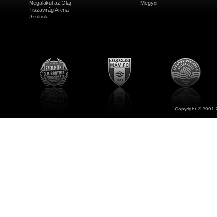
Megalakul az Olaj
Megyei
Tiszavirág Aréna
Szolnok
Copyright © 2001-2