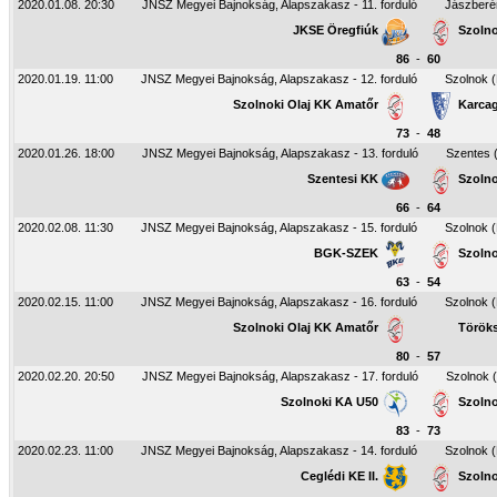
2020.01.08. 20:30
JNSZ Megyei Bajnokság, Alapszakasz - 11. forduló
Jászberé
JKSE Öregfiúk
Szolno
86
-
60
2020.01.19. 11:00
JNSZ Megyei Bajnokság, Alapszakasz - 12. forduló
Szolnok 
Szolnoki Olaj KK Amatőr
Karcag
73
-
48
2020.01.26. 18:00
JNSZ Megyei Bajnokság, Alapszakasz - 13. forduló
Szentes 
Szentesi KK
Szolno
66
-
64
2020.02.08. 11:30
JNSZ Megyei Bajnokság, Alapszakasz - 15. forduló
Szolnok 
BGK-SZEK
Szolno
63
-
54
2020.02.15. 11:00
JNSZ Megyei Bajnokság, Alapszakasz - 16. forduló
Szolnok 
Szolnoki Olaj KK Amatőr
Töröks
80
-
57
2020.02.20. 20:50
JNSZ Megyei Bajnokság, Alapszakasz - 17. forduló
Szolnok 
Szolnoki KA U50
Szolno
83
-
73
2020.02.23. 11:00
JNSZ Megyei Bajnokság, Alapszakasz - 14. forduló
Szolnok 
Ceglédi KE II.
Szolno