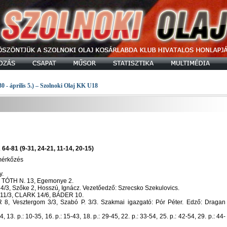
30 - április 5.) – Szolnoki Olaj KK U18
4-81 (9-31, 24-21, 11-14, 20-15)
 mérkőzés
y.
9, TÓTH N. 13, Egemonye 2.
. 4/3, Szőke 2, Hosszú, Ignácz. Vezetőedző: Szrecsko Szekulovics.
r 11/3, CLARK 14/6, BÁDER 10.
8, Vesztergom 3/3, Szabó P. 3/3. Szakmai igazgató: Pór Péter. Edző: Dragan
, 13. p.: 10-35, 16. p.: 15-43, 18. p.: 29-45, 22. p.: 33-54, 25. p.: 42-54, 29. p.: 44-