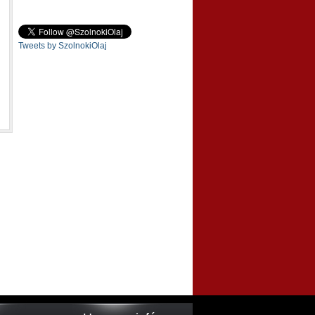
Tweets by SzolnokiOlaj