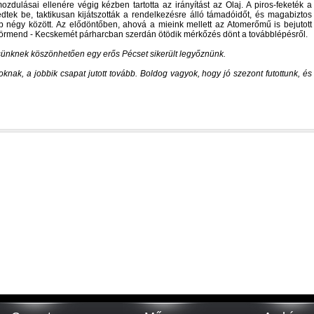
ulásai ellenére végig kézben tartotta az irányítást az Olaj. A piros-feketék a
tek be, taktikusan kijátszották a rendelkezésre álló támadóidőt, és magabiztos
bb négy között. Az elődöntőben, ahová a mieink mellett az Atomerőmű is bejutott
Körmend - Kecskemét párharcban szerdán ötödik mérkőzés dönt a továbblépésről.
ésünknek köszönhetően egy erős Pécset sikerült legyőznünk.
noknak, a jobbik csapat jutott tovább. Boldog vagyok, hogy jó szezont futottunk, és