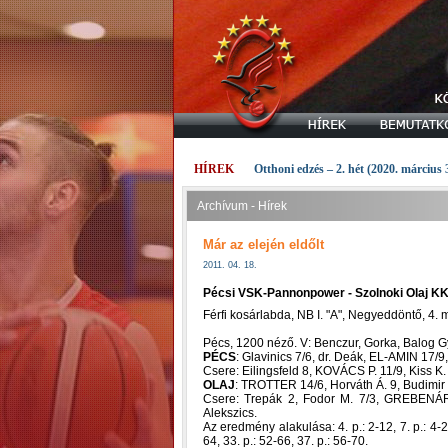
HÍREK
Otthoni edzés – 2. hét (2020. március 
Archívum - Hírek
Már az elején eldőlt
2011. 04. 18.
Pécsi VSK-Pannonpower - Szolnoki Olaj KK 6
Férfi kosárlabda, NB I. "A", Negyeddöntő, 4.
Pécs, 1200 néző. V: Benczur, Gorka, Balog G
PÉCS
: Glavinics 7/6, dr. Deák, EL-AMIN 17/
Csere: Eilingsfeld 8, KOVÁCS P. 11/9, Kiss K
OLAJ
: TROTTER 14/6, Horváth Á. 9, Budimi
Csere: Trepák 2, Fodor M. 7/3, GREBENÁR 
Alekszics.
Az eredmény alakulása: 4. p.: 2-12, 7. p.: 4-24
64, 33. p.: 52-66, 37. p.: 56-70.