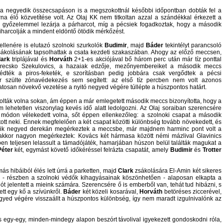
negyedik összecsapáson is a megszokottnál későbbi időpontban dobták fel a
rna élő közvetítése volt. Az Olaj KK nem titkoltan azzal a szándékkal érkezett a
 győzelemmel lezárja a párharcot, míg a pécsiek fogadkoztak, hogy a második
kiharcolják a mindent eldöntő ötödik mérkőzést.
llenére is elutazó szolnoki szurkolók
Budimir
, majd
Báder
tekintélyt parancsoló
zsákolásának tapsolhattak a csata kezdeti szakaszában. Ahogy az előző meccsen,
lark
triplájával és
Horváth
2+1-es akciójával bő három perc után már tíz ponttal
 Szrecsko Szekulovics, a hazaiak edzője, mezőnyembereiket a második meccs
védték a piros-feketék, e szorításban pedig jobbára csak vergődtek a pécsi
 szülte zónavédekezés sem segített: az első tíz percben nem volt azonos
atosan növekvő vezetése a nyitó negyed végére túllépte a húszpontos határt.
olták volna sokan, ám éppen a már emlegetett második meccs bizonyította, hogy a
 lehetetlen viszonylag kevés idő alatt ledolgozni. Az Olaj soraiban szerencsére
ett módon vélekedett volna, sőt éppen ellenkezőleg: a szolnoki csapat a második
tott neki. Ennek megfelelően a két csapat közötti különbség tovább növekedett, és
dik negyed derekán megérkeztek a meccsbe, már majdnem harminc pont volt a
akkor nagyon megérkeztek: Kovács két hármasa között némi mázlival Glavinics
özben teljesen lelassult a támadójáték, hamarjában húszon belül találták magukat a
Péter
két, egymást követő időkéréssel felrázta csapatát, amely
Budimir
és
Trotter
s hibáiból élés lett úrrá a parketten, majd
Clark
zsákolására El-Amin két sikeres
véd - részben a szolnoki védők kihagyásainak köszönhetően - alaposan elkapta a
ót jelentett a mieink számára. Szerencsére ő is emberből van, tehát tud hibázni, s
ett egy kő a szívünkről.
Báder
két közeli kosarával,
Horváth
betöréses ziccerével,
gyed végére visszaállt a húszpontos különbség, így nem maradt izgulnivalónk az
egy-egy, minden-mindegy alapon beszórt távolival igyekezett gondoskodni róla,