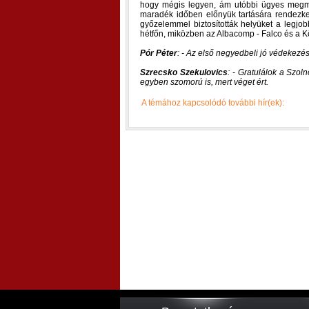
hogy mégis legyen, ám utóbbi ügyes megmozd
maradék időben előnyük tartására rendezked
győzelemmel biztosították helyüket a legjo
hétfőn, miközben az Albacomp - Falco és a 
Pór Péter
: - Az első negyedbeli jó védekez
Szrecsko Szekulovics
: - Gratulálok a Szol
egyben szomorú is, mert véget ért.
A témához kapcsolódó további hír(ek):