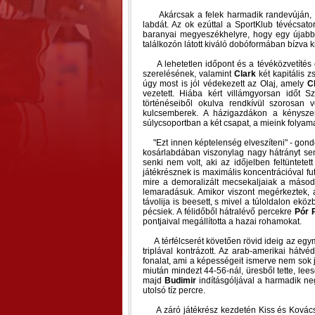
Akárcsak a felek harmadik randevúján, a 
labdát. Az ok ezúttal a SportKlub tévécsato
baranyai megyeszékhelyre, hogy egy újabb
találkozón látott kiváló dobóformában bízva 
A lehetetlen időpont és a tévéközvetítés e
szerelésének, valamint
Clark
két kapitális 
úgy most is jól védekezett az Olaj, amely
C
vezetett. Hiába kért villámgyorsan időt
történéseiből okulva rendkívül szorosan 
kulcsemberek. A házigazdákon a kényszer
súlycsoportban a két csapat, a mieink folyam
"Ezt innen képtelenség elveszíteni" - gond
kosárlabdában viszonylag nagy hátrányt sem
senki nem volt, aki az időjelben feltüntet
játékrésznek is maximális koncentrációval fu
mire a demoralizált mecsekaljaiak a máso
lemaradásuk. Amikor viszont megérkeztek, 
távolija is beesett, s mivel a túloldalon ek
pécsiek. A félidőből hátralévő percekre
Pór 
pontjaival megállította a hazai rohamokat.
A térfélcserét követően rövid ideig az egymá
triplával kontrázott. Az arab-amerikai hát
fonalat, ami a képességeit ismerve nem sok j
miután mindezt 44-56-nál, üresből tette, lees
majd
Budimir
indításgóljával a harmadik ne
utolsó tíz percre.
A záró játékrész kezdetén Kiss és Kovács 