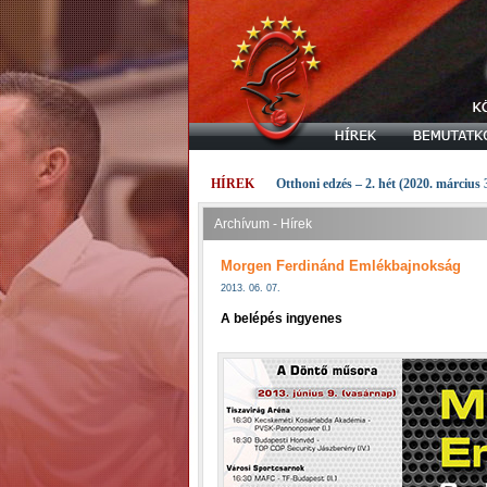
HÍREK
Otthoni edzés – 2. hét (2020. március 
Archívum - Hírek
Morgen Ferdinánd Emlékbajnokság
2013. 06. 07.
A belépés ingyenes