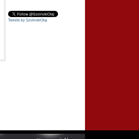
Tweets by SzolnokiOlaj