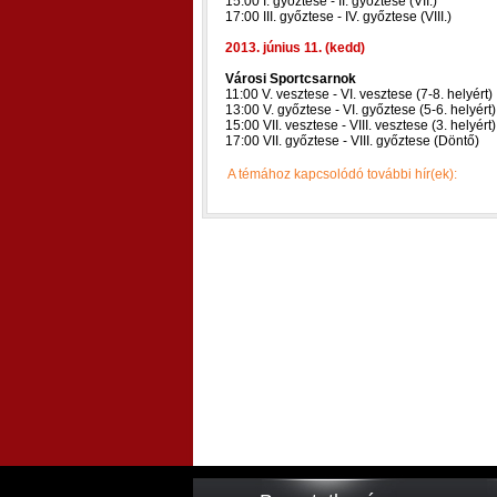
15:00 I. győztese - II. győztese (VII.)
17:00 III. győztese - IV. győztese (VIII.)
2013. június 11. (kedd)
Városi Sportcsarnok
11:00 V. vesztese - VI. vesztese (7-8. helyért)
13:00 V. győztese - VI. győztese (5-6. helyért)
15:00 VII. vesztese - VIII. vesztese (3. helyért)
17:00 VII. győztese - VIII. győztese (Döntő)
A témához kapcsolódó további hír(ek):