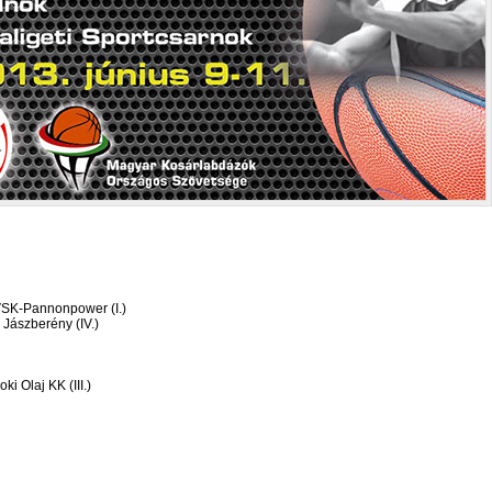
VSK-Pannonpower (I.)
Jászberény (IV.)
 Olaj KK (III.)