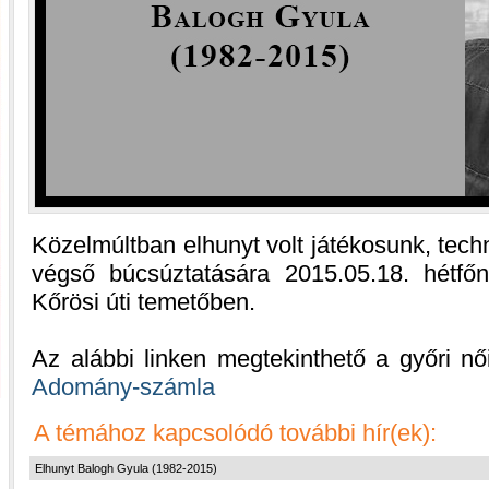
Közelmúltban elhunyt volt játékosunk, tec
végső búcsúztatására 2015.05.18. hétfő
Kőrösi úti temetőben.
Az alábbi linken megtekinthető a győri nő
Adomány-számla
A témához kapcsolódó további hír(ek):
Elhunyt Balogh Gyula (1982-2015)