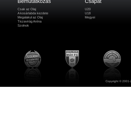
Bemutatkozás
Csapat
Csak az Olaj
U20
A kosárlabda kezdete
U18
Megalakul az Olaj
Megyei
Tiszavirág Aréna
Szolnok
Copyright © 2001-2