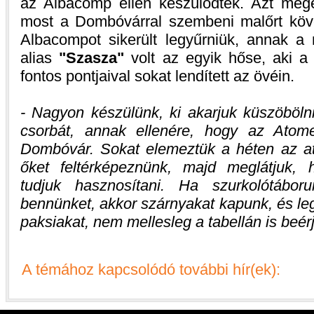
az Albacomp ellen készülődtek. Azt meg
most a Dombóvárral szembeni malőrt követ
Albacompot sikerült legyűrniük, annak 
alias
"Szasza"
volt az egyik hőse, aki a
fontos pontjaival sokat lendített az övéin.
- Nagyon készülünk, ki akarjuk küszöbölni
csorbát, annak ellenére, hogy az Atom
Dombóvár. Sokat elemeztük a héten az ato
őket feltérképeznünk, majd meglátjuk,
tudjuk hasznosítani. Ha szurkolótáboru
bennünket, akkor szárnyakat kapunk, és leg
paksiakat, nem mellesleg a tabellán is beér
A témához kapcsolódó további hír(ek):