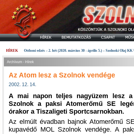
HÍREK
Otthoni edzés – 2. hét (2020. március 30 - április 5.) – Szolnoki Olaj KK
Archívum - Hírek
Az Atom lesz a Szolnok vendége
2002. 12. 14.
A mai napon teljes nagyüzem lesz a
Szolnok a paksi Atomerőmű SE legén
órakor a Tiszaligeti Sportcsarnokban.
Az elmúlt évadban bajnok Atomerőmű SE 
kupavédő MOL Szolnok vendége. A paksi