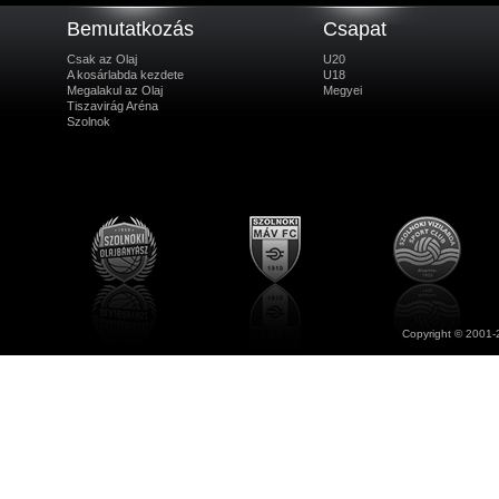
Bemutatkozás
Csapat
Csak az Olaj
U20
A kosárlabda kezdete
U18
Megalakul az Olaj
Megyei
Tiszavirág Aréna
Szolnok
Copyright © 2001-2