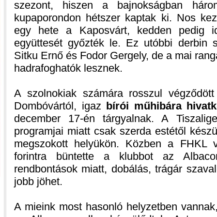
szezont, hiszen a bajnokságban háro
kupaporondon hétszer kaptak ki. Nos kez
egy hete a Kaposvárt, kedden pedig id
együttesét győzték le. Ez utóbbi derbin 
Sitku Ernő és Fodor Gergely, de a mai ran
hadrafoghatók lesznek.
A szolnokiak számára rosszul végződött
Dombóvártól, igaz
bírói műhibára hivat
december 17-én tárgyalnak. A Tiszalige
programjai miatt csak szerda estétől kész
megszokott helyükön. Közben a FHKL ve
forintra büntette a klubbot az Albaco
rendbontások miatt, dobálás, trágár szava
jobb jöhet.
A mieink most hasonló helyzetben vannak, 