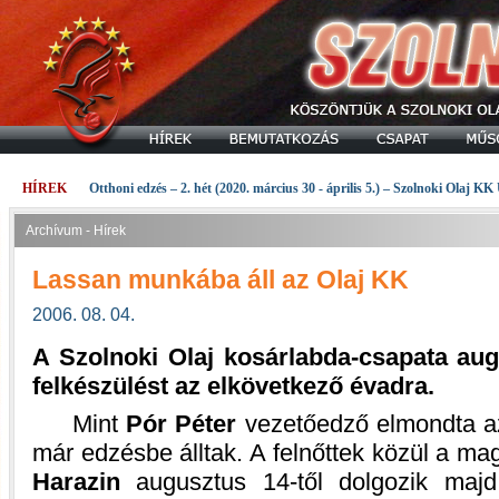
HÍREK
Otthoni edzés – 2. hét (2020. március 30 - április 5.) – Szolnoki Olaj KK
Archívum - Hírek
Lassan munkába áll az Olaj KK
2006. 08. 04.
A Szolnoki Olaj kosárlabda-csapata au
felkészülést az elkövetkező évadra.
Mint
Pór Péter
vezetőedző elmondta az 
már edzésbe álltak. A felnőttek közül a m
Harazin
augusztus 14-től dolgozik maj