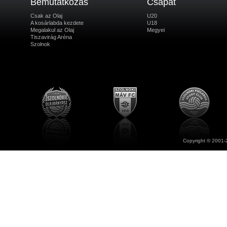
Bemutatkozás
Csapat
Csak az Olaj
U20
A kosárlabda kezdete
U18
Megalakul az Olaj
Megyei
Tiszavirág Aréna
Szolnok
Copyright © 2001-2