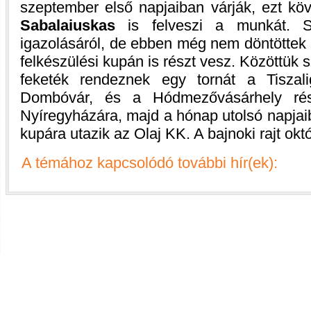
szeptember első napjaiban várják, ezt k
Sabalaiuskas
is felveszi a munkát. 
igazolásáról, de ebben még nem döntöttek a 
felkészülési kupán is részt vesz. Közöttük 
feketék rendeznek egy tornát a Tiszal
Dombóvár, és a Hódmezővásárhely rés
Nyíregyházára, majd a hónap utolsó napjai
kupára utazik az Olaj KK. A bajnoki rajt okt
A témához kapcsolódó további hír(ek):