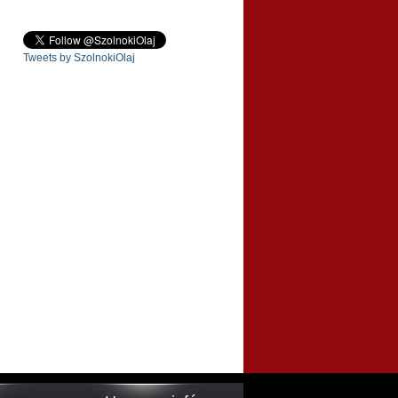
Tweets by SzolnokiOlaj