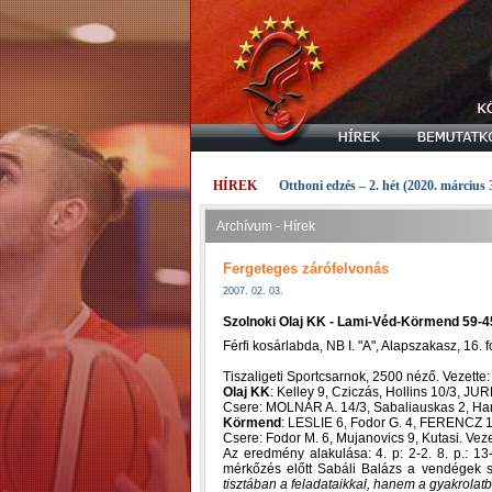
HÍREK
Otthoni edzés – 2. hét (2020. március 
Archívum - Hírek
Fergeteges zárófelvonás
2007. 02. 03.
Szolnoki Olaj KK - Lami-Véd-Körmend 59-45 
Férfi kosárlabda, NB I. "A", Alapszakasz, 16. 
Tiszaligeti Sportcsarnok, 2500 néző. Vezette:
Olaj KK
: Kelley 9, Cziczás, Hollins 10/3, 
Csere: MOLNÁR A. 14/3, Sabaliauskas 2, Hara
Körmend
: LESLIE 6, Fodor G. 4, FERENCZ 10
Csere: Fodor M. 6, Mujanovics 9, Kutasi. Vez
Az eredmény alakulása: 4. p: 2-2. 8. p.: 13
mérkőzés előtt Sabáli Balázs a vendégek 
tisztában a feladataikkal, hanem a gyakrola