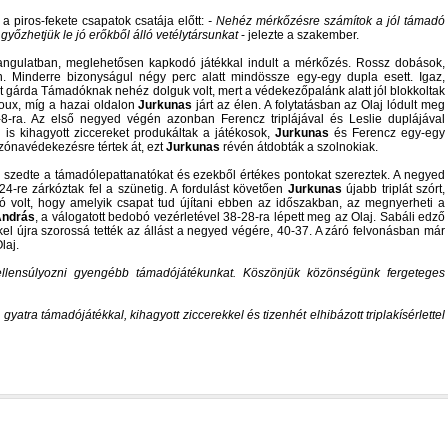
 a piros-fekete csapatok csatája előtt:
- Nehéz mérkőzésre számítok a jól támadó
győzhetjük le jó erőkből álló vetélytársunkat
- jelezte a szakember.
ngulatban, meglehetősen kapkodó játékkal indult a mérkőzés. Rossz dobások,
n. Minderre bizonyságul négy perc alatt mindössze egy-egy dupla esett. Igaz,
gárda Támadóknak nehéz dolguk volt, mert a védekezőpalánk alatt jól blokkoltak
oux, míg a hazai oldalon
Jurkunas
járt az élen. A folytatásban az Olaj lódult meg
-8-ra. Az első negyed végén azonban Ferencz triplájával és Leslie duplájával
 is kihagyott ziccereket produkáltak a játékosok,
Jurkunas
és Ferencz egy-egy
 zónavédekezésre tértek át, ezt
Jurkunas
révén átdobták a szolnokiak.
szedte a támadólepattanatókat és ezekből értékes pontokat szereztek. A negyed
24-re zárkóztak fel a szünetig. A fordulást követően
Jurkunas
újabb triplát szórt,
tó volt, hogy amelyik csapat tud újítani ebben az időszakban, az megnyerheti a
András
, a válogatott bedobó vezérletével 38-28-ra lépett meg az Olaj. Sabáli edző
kkel újra szorossá tették az állást a negyed végére, 40-37. A záró felvonásban már
laj.
ellensúlyozni gyengébb támadójátékunkat. Köszönjük közönségünk fergeteges
 gyatra támadójátékkal, kihagyott ziccerekkel és tizenhét elhibázott triplakísérlettel