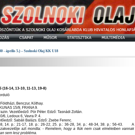
30 - április 5.) – Szolnoki Olaj KK U18
(16-14, 13-10, 11-13, 19-8)
forduló
 Földházi, Benczur, Kóthay.
JURKUNAS 15/9, FRANA 9.
zin. Vezetőedző: Pór Péter. Edző: Tasnádi Zoltán.
/6, Ledoux 6, Vavra P. 4.
etőedző: Sabáli Balázs. Edző: Zsebe Ferenc.
-8, 14. p.: 21-17, 18. p.: 26-22, 25. p.: 36-28, 34. p.: 48-34, 38. p.: 56-43. A
szakvezetője azt mondta:
- Remélem, hogy a fiúk nem csak elméletben vannak
tban sem lesz probléma.