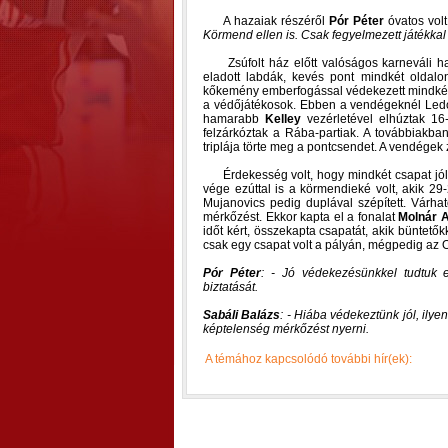
A hazaiak részéről
Pór Péter
óvatos volt
Körmend ellen is. Csak fegyelmezett játékkal 
Zsúfolt ház előtt valóságos karneváli ha
eladott labdák, kevés pont mindkét oldalo
kőkemény emberfogással védekezett mindkét 
a védőjátékosok. Ebben a vendégeknél Led
hamarabb
Kelley
vezérletével elhúztak 16
felzárkóztak a Rába-partiak. A továbbiakban
triplája törte meg a pontcsendet. A vendégek
Érdekesség volt, hogy mindkét csapat jól 
vége ezúttal is a körmendieké volt, akik 29-
Mujanovics pedig duplával szépített. Várha
mérkőzést. Ekkor kapta el a fonalat
Molnár 
időt kért, összekapta csapatát, akik büntető
csak egy csapat volt a pályán, mégpedig az O
Pór Péter
: - Jó védekezésünkkel tudtuk 
biztatását.
Sabáli Balázs
: - Hiába védekeztünk jól, ilyen
képtelenség mérkőzést nyerni.
A témához kapcsolódó további hír(ek):