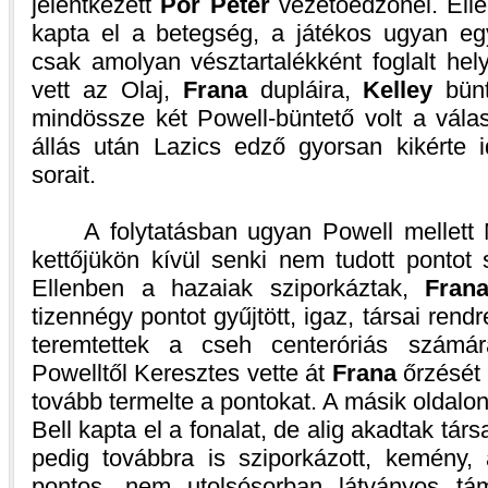
jelentkezett
Pór Péter
vezetőedzőnél. Ell
kapta el a betegség, a játékos ugyan együ
csak amolyan vésztartalékként foglalt hel
vett az Olaj,
Frana
dupláira,
Kelley
bünt
mindössze két Powell-büntető volt a vála
állás után Lazics edző gyorsan kikérte i
sorait.
A folytatásban ugyan Powell mellett M
kettőjükön kívül senki nem tudott pontot
Ellenben a hazaiak sziporkáztak,
Fran
tizennégy pontot gyűjtött, igaz, társai rend
teremtettek a cseh centeróriás szám
Powelltől Keresztes vette át
Frana
őrzését 
tovább termelte a pontokat. A másik oldalon
Bell kapta el a fonalat, de alig akadtak tár
pedig továbbra is sziporkázott, kemény,
pontos, nem utolsósorban látványos tám