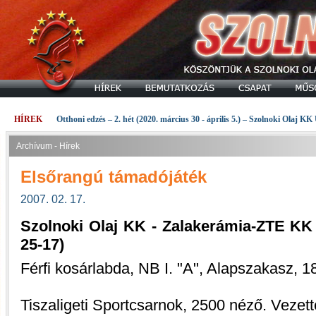
HÍREK
Otthoni edzés – 2. hét (2020. március 30 - április 5.) – Szolnoki Olaj KK
Archívum - Hírek
Elsőrangú támadójáték
2007. 02. 17.
Szolnoki Olaj KK - Zalakerámia-ZTE KK 9
25-17)
Férfi kosárlabda, NB I. "A", Alapszakasz, 18
Tiszaligeti Sportcsarnok, 2500 néző. Vezette