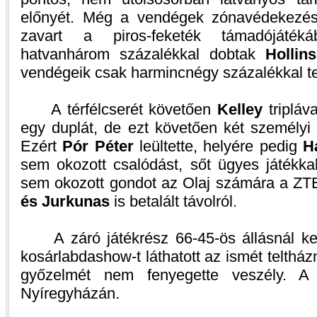
előnyét. Még a vendégek zónavédekezés
zavart a piros-feketék támadójátéká
hatvanhárom százalékkal dobtak
Hollin
vendégeik csak harmincnégy százalékkal te
A térfélcserét követően
Kelley
tripláva
egy duplát, de ezt követően két személyi 
Ezért
Pór Péter
leültette, helyére pedig
H
sem okozott csalódást, sőt ügyes játékkal
sem okozott gondot az Olaj számára a Z
és Jurkunas
is betalált távolról.
A záró játékrész 66-45-ös állásnál kez
kosárlabdashow-t láthatott az ismét teltházn
győzelmét nem fenyegette veszély. A 
Nyíregyházán.