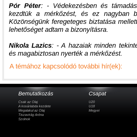
Pór Péter
: - Védekezésben és támadás
kezdtük a mérkőzést, és ez nagyban be
Közönségünk feregeteges biztatása mellett 
lehetőséget adtam a bizonyításra.
Nikola Lazics
: - A hazaiak minden tekint
és magabiztosan nyerték a mérkőzést.
A témához kapcsolódó további hír(ek):
Bemutatkozás
Csapat
Csak az Olaj
U20
A kosárlabda kezdete
U18
Megalakul az Olaj
Megyei
Tiszavirág Aréna
Szolnok