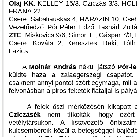
Olaj KK
: KELLEY 15/3, Cziczás 3/3, HO
FRANA 22.
Csere: Sabaliauskas 4, HARAZIN 10, Cseh 
Vezetőedző: Pór Péter. Edző: Tasnádi Zoltá
ZTE
: Miskovics 9/6, Simon L., Gáspár 7/3,
Csere: Kováts 2, Keresztes, Baki, Tóth
Lazics.
A
Molnár András
nékül játszó
Pór-l
küldte haza a zalaegerszegi csapatot
csaknem annyi pontot szórt egymaga, mit 
felvonásban a piros-feketék fiataljai is pály
A felek őszi mérkőzésén kikapott az 
Cziczásék
nem titkolták, hogy ezért
vetélytársukon. A listavezető önbiza
kulcsembereik közül a betegséggel bajló