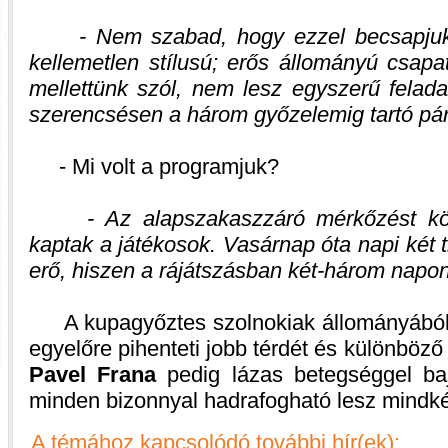
- Nem szabad, hogy ezzel becsapju
kellemetlen stílusú; erős állományú csapa
mellettünk szól, nem lesz egyszerű feladat 
szerencsésen a három győzelemig tartó pá
- Mi volt a programjuk?
- Az alapszakaszzáró mérkőzést k
kaptak a játékosok. Vasárnap óta napi két t
erő, hiszen a rájátszásban két-három naponk
A kupagyőztes szolnokiak állományából 
egyelőre pihenteti jobb térdét és különböző
Pavel Frana
pedig lázas betegséggel ba
minden bizonnyal hadrafogható lesz mindké
A témához kapcsolódó további hír(ek):