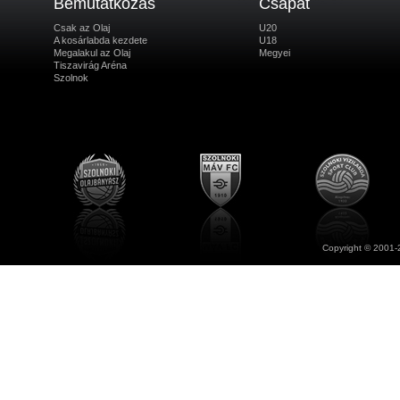
Bemutatkozás
Csapat
Csak az Olaj
U20
A kosárlabda kezdete
U18
Megalakul az Olaj
Megyei
Tiszavirág Aréna
Szolnok
Copyright © 2001-2