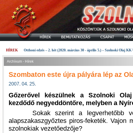
HÍREK
Otthoni edzés – 2. hét (2020. március 30 - április 5.) – Szolnoki Olaj KK
Archívum - Hírek
Szombaton este újra pályára lép az Ol
2007. 04. 25.
Gőzerővel készülnek a Szolnoki Ola
kezdődő negyeddöntőre, melyben a Nyíreg
Sokak szerint a legverhetőbb vetél
alapszakaszgyőztes piros-feketék. Vajon 
szolnokiak vezetőedzője?