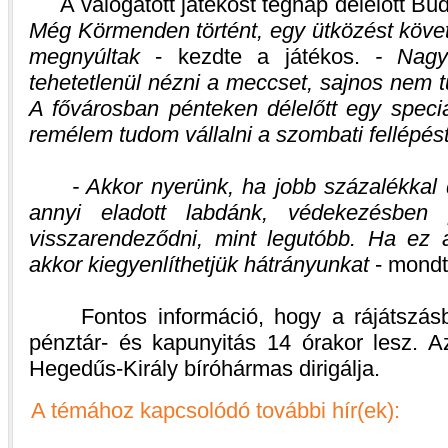
A válogatott játékost tegnap délelőtt Bud
Még Körmenden történt, egy ütközést követ
megnyúltak
- kezdte a játékos.
- Nagy
tehetetlenül nézni a meccset, sajnos nem 
A fővárosban pénteken délelőtt egy speciá
remélem tudom vállalni a szombati fellépést
- Akkor nyerünk, ha jobb százalékkal 
annyi eladott labdánk, védekezésben
visszarendeződni, mint legutóbb. Ha ez
akkor kiegyenlíthetjük hátrányunkat
- mond
Fontos információ, hogy a rájátszásba
pénztár- és kapunyitás 14 órakor lesz. A
Hegedűs-Király bíróhármas dirigálja.
A témához kapcsolódó további hír(ek):