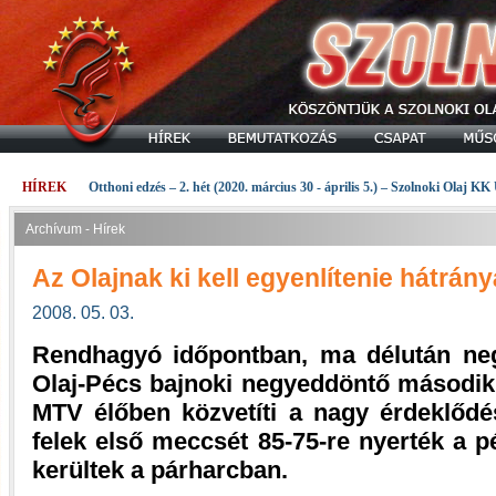
HÍREK
Otthoni edzés – 2. hét (2020. március 30 - április 5.) – Szolnoki Olaj KK
Archívum - Hírek
Az Olajnak ki kell egyenlítenie hátrány
2008. 05. 03.
Rendhagyó időpontban, ma délután ne
Olaj-Pécs bajnoki negyeddöntő második 
MTV élőben közvetíti a nagy érdeklődé
felek első meccsét 85-75-re nyerték a p
kerültek a párharcban.