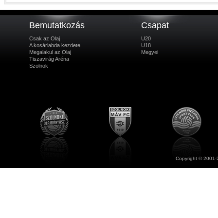
Bemutatkozás
Csapat
Csak az Olaj
U20
A kosárlabda kezdete
U18
Megalakul az Olaj
Megyei
Tiszavirág Aréna
Szolnok
Copyright © 2001-2