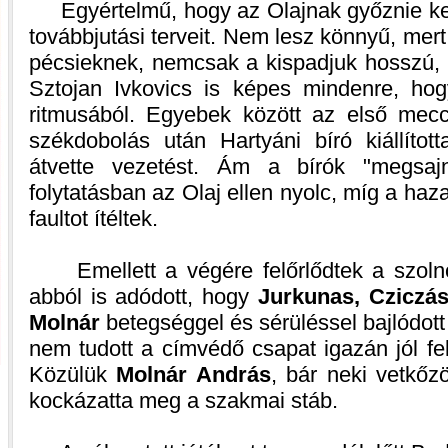
Egyértelmű, hogy az Olajnak győznie kell,
továbbjutási terveit. Nem lesz könnyű, mer
pécsieknek, nemcsak a kispadjuk hosszú,
Sztojan Ivkovics is képes mindenre, hogy
ritmusából. Egyebek között az első mec
székdobolás után Hartyáni bíró kiállítot
átvette vezetést. Ám a bírók "megsajn
folytatásban az Olaj ellen nyolc, míg a h
faultot ítéltek.
Emellett a végére felőrlődtek a szolno
abból is adódott, hogy
Jurkunas, Cziczás
Molnár
betegséggel és sérüléssel bajlódott
nem tudott a címvédő csapat igazán jól fe
Közülük
Molnár András
, bár neki vetkőz
kockázatta meg a szakmai stáb.