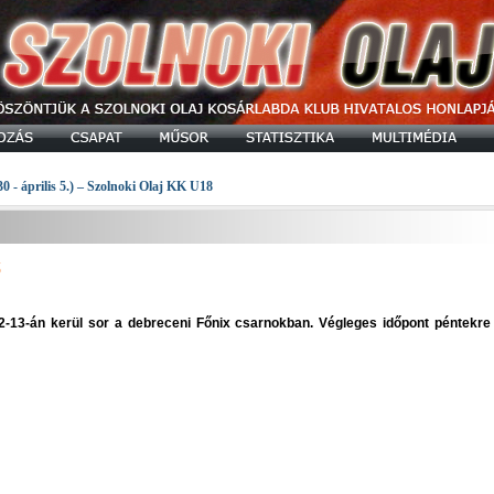
30 - április 5.) – Szolnoki Olaj KK U18
ő
2-13-án kerül sor a debreceni Főnix csarnokban. Végleges időpont péntekre