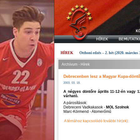
HÍREK
Otthoni edzés – 2. hét (2020. március 
Archívum - Hírek
Debrecenben lesz a Magyar Kupa-dönt
2003. 03. 18.
A négyes döntőre április 11-12-én vagy 1
várható.
A párosítások:
Debreceni Vadkakasok -
MOL Szolnok
Marc-Körmend - Atomerőmű
A témához kapcsolódó további hír(ek):