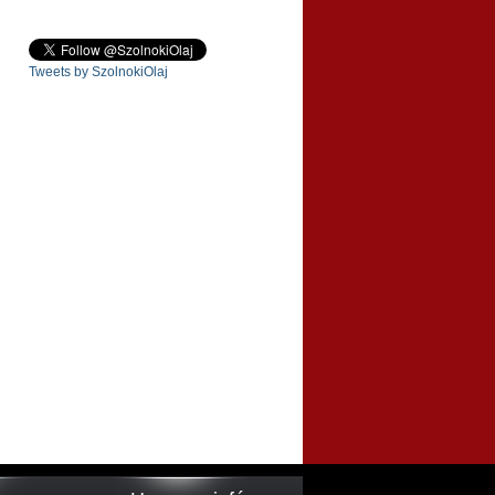
Tweets by SzolnokiOlaj