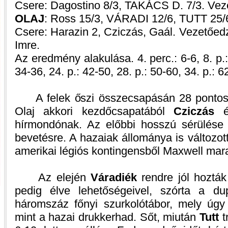
Csere: Dagostino 8/3, TAKÁCS D. 7/3. Vez
OLAJ
: Ross 15/3, VÁRADI 12/6, TUTT 25/
Csere: Harazin 2, Cziczás, Gaál. Vezetőed
Imre.
Az eredmény alakulása. 4. perc.: 6-6, 8. p.:
34-36, 24. p.: 42-50, 28. p.: 50-60, 34. p.: 6
A felek őszi összecsapásán 28 pontos sz
Olaj akkori kezdőcsapatából
Cziczás
hírmondónak. Az előbbi hosszú sérülése
bevetésre. A hazaiak állománya is változott
amerikai légiós kontingensből Maxwell mara
Az elején
Váradiék
rendre jól hoztá
pedig élve lehetőségeivel, szórta a du
háromszáz főnyi szurkolótábor, mely úgy
mint a hazai drukkerhad. Sőt, miután
Tutt
t