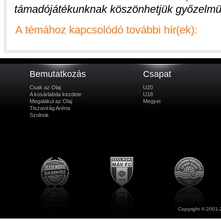
támadójátékunknak köszönhetjük győzelmü
A témához kapcsolódó további hír(ek):
Bemutatkozás
Csapat
Csak az Olaj
U20
A kosárlabda kezdete
U18
Megalakul az Olaj
Megyei
Tiszavirág Aréna
Szolnok
Copyright © 2001-2