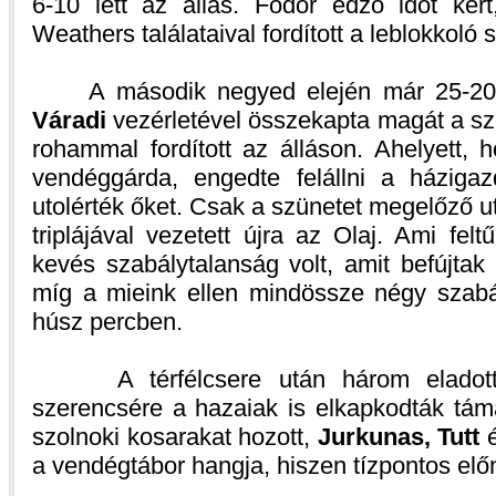
6-10 lett az állás. Fodor edző időt kér
Weathers találataival fordított a leblokkoló
A második negyed elején már 25-20-r
Váradi
vezérletével összekapta magát a szo
rohammal fordított az álláson. Ahelyett, 
vendéggárda, engedte felállni a házigazd
utolérték őket. Csak a szünetet megelőző 
triplájával vezetett újra az Olaj. Ami fel
kevés szabálytalanság volt, amit befújtak 
míg a mieink ellen mindössze négy szabál
húsz percben.
A térfélcsere után három eladott la
szerencsére a hazaiak is elkapkodták táma
szolnoki kosarakat hozott,
Jurkunas, Tutt
a vendégtábor hangja, hiszen tízpontos elő