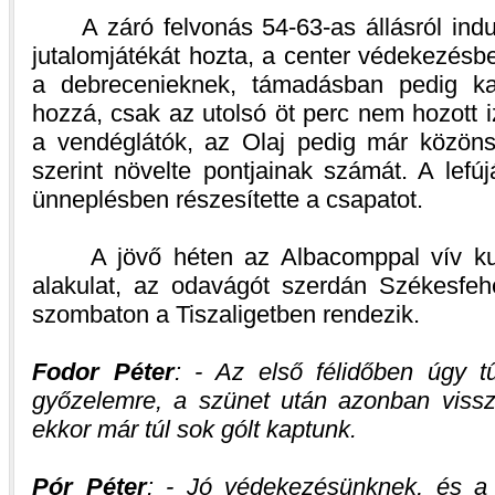
A záró felvonás 54-63-as állásról indul
jutalomjátékát hozta, a center védekezésben
a debrecenieknek, támadásban pedig kap
hozzá, csak az utolsó öt perc nem hozott i
a vendéglátók, az Olaj pedig már közönsé
szerint növelte pontjainak számát. A lefúj
ünneplésben részesítette a csapatot.
A jövő héten az Albacomppal vív kup
alakulat, az odavágót szerdán Székesfeh
szombaton a Tiszaligetben rendezik.
Fodor Péter
: - Az első félidőben úgy t
győzelemre, a szünet után azonban viss
ekkor már túl sok gólt kaptunk.
Pór Péter
: - Jó védekezésünknek, és a m