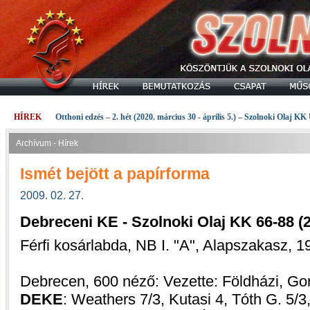
HÍREK
Otthoni edzés – 2. hét (2020. március 30 - április 5.) – Szolnoki Olaj KK
Archívum - Hírek
Ismét bejött a papírforma
2009. 02. 27.
Debreceni KE - Szolnoki Olaj KK 66-88 (20
Férfi kosárlabda, NB I. "A", Alapszakasz, 19
Debrecen, 600 néző: Vezette: Földházi, Go
DEKE
: Weathers 7/3, Kutasi 4, Tóth G. 5/