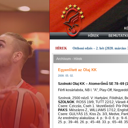
HÍREK
Otthoni edzés – 2. hét (2020. március 
Archívum - Hírek
Egyenlített az Olaj KK
2009. 05. 02.
Szolnoki Olaj KK – Atomerőmű SE 78–69 (1
Férfi kosárlabda, NB I. "A", Play-Off, Negyed
Szolnok, 2500 néző. V: Hartyáni, Földházi, B
SZOLNOK
: ROSS 19/9, TUTT 22/12, Várad
Csere: Cziczás, Cseh 1. Vezetőedző: Pór Péte
PAKS
: Mészáros Z., WILLIAMS 17/12, Englis
Csere: GULYÁS 15, Kiss Zs. 3/3, Medve, Pant
Az eredmény alakulása: 4. p.: 9–0. 6. p.: 9–6. 
25. p.: 39–46. 26. p.: 45–48. 33. p.: 65–48. 35