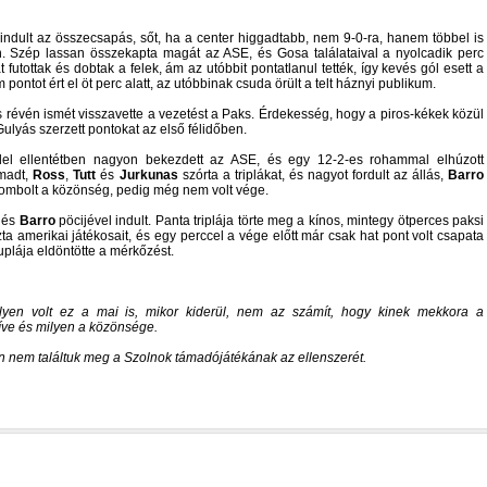
 indult az összecsapás, sőt, ha a center higgadtabb, nem 9-0-ra, hanem többel is
n. Szép lassan összekapta magát az ASE, és Gosa találataival a nyolcadik perc
 futottak és dobtak a felek, ám az utóbbit pontatlanul tették, így kevés gól esett a
pontot ért el öt perc alatt, az utóbbinak csuda örült a telt háznyi publikum.
révén ismét visszavette a vezetést a Paks. Érdekesség, hogy a piros-kékek közül
lyás szerzett pontokat az első félidőben.
ellentétben nagyon bekezdett az ASE, és egy 12-2-es rohammal elhúzott
ámadt,
Ross
,
Tutt
és
Jurkunas
szórta a triplákat, és nagyot fordult az állás,
Barro
 Tombolt a közönség, pedig még nem volt vége.
 és
Barro
pöcijével indult. Panta triplája törte meg a kínos, mintegy ötperces paksi
 amerikai játékosait, és egy perccel a vége előtt már csak hat pont volt csapata
plája eldöntötte a mérkőzést.
lyen volt ez a mai is, mikor kiderül, nem az számít, hogy kinek mekkora a
íve és milyen a közönsége.
n nem találtuk meg a Szolnok támadójátékának az ellenszerét.