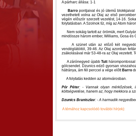
A párharc állása: 1-1
Barro
pontjaival és jó ütemű blokkjaival
vezethetett volna az Olaj az első percekbe
végén először szerzett vezetést, 14-16. Sokat
folytatásban. A Szolnok tíz, míg az Atom három 
Nem sokáig tartott az örömük, mert Gulyás 
mindössze három ember, Williams, Gosa és Gu
A szünet után az előző két negyeddel 
vendéglátóitól, 39-46. Az Olaj azonban felt
zsákolásával már 53-48-ra az Olaj vezetett.
A zárónegyed újabb
Tutt
hárompontossal
gólcsendet. Dzunics edző gyorsan visszahozta
hátránya, ám fél perccel a vége előtt
Barro
du
A folytatás kedden az atomvárosban.
Pór Péter
: - Vannak olyan mérkőzések, i
költségvetése, hanem az, hogy mekkora a sz
Dzunics Braniszlav
: - A harmadik negyedbe
A témához kapcsolódó további hír(ek):