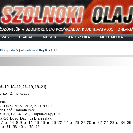
30 - április 5.) – Szolnoki Olaj KK U18
6–19, 18–10, 26–19, 18–21)
döntő - 2. mérkőzés
enczur
i 4, JURKUNAS 12/12, BARRO 20.
r. Edző: Horváth Imre.
h 10/3, GOSA 16/6, Csaplár-Nagy E. 2.
a 6/6. Edző: Dzunics Braniszlav.
7. p.: 14–8. 9. p.: 14–16. 16. p.: 26–22. 17. p.: 26–27. 20. p.: 32–27. 23. p.: 34–36.
. p.: 71–53. 40. p.: 75–69.