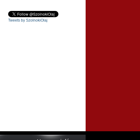
Tweets by SzolnokiOlaj