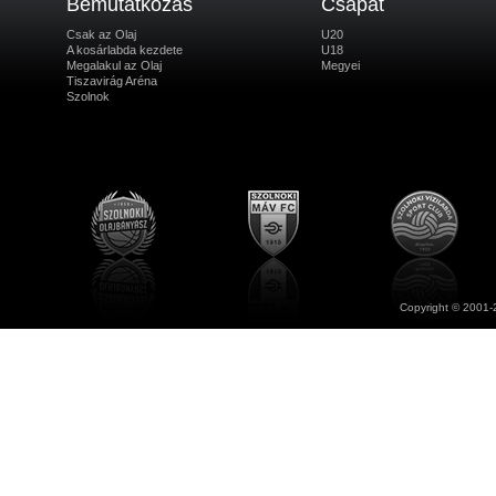
Bemutatkozás
Csapat
Csak az Olaj
U20
A kosárlabda kezdete
U18
Megalakul az Olaj
Megyei
Tiszavirág Aréna
Szolnok
Copyright © 2001-2