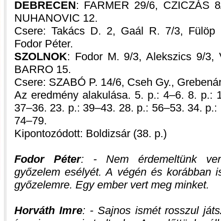
DEBRECEN
: FARMER 29/6, CZICZÁS 8/6
NUHANOVIC 12.
Csere: Takács D. 2, Gaál R. 7/3, Fülöp 
Fodor Péter.
SZOLNOK
: Fodor M. 9/3, Alekszics 9/3
BARRO 15.
Csere: SZABÓ P. 14/6, Cseh Gy., Grebenár
Az eredmény alakulása. 5. p.: 4–6. 8. p.: 1
37–36. 23. p.: 39–43. 28. p.: 56–53. 34. p.:
74–79.
Kipontozódott: Boldizsár (38. p.)
Fodor Péter
: - Nem érdemeltünk vere
győzelem esélyét. A végén és korábban i
győzelemre. Egy ember vert meg minket.
Horváth Imre
: - Sajnos ismét rosszul ját