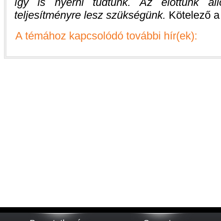
így is nyerni tudtunk. Az előttünk ál
teljesítményre lesz szükségünk.
Kötelező a
A témához kapcsolódó további hír(ek):