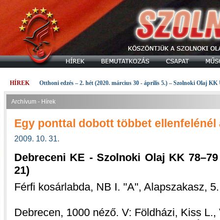
HÍREK
Otthoni edzés – 2. hét (2020. március 30 - április 5.) – Szolnoki Olaj KK
Archívum - Hírek
Egy ponttal dobott többet ellenfelénél 
2009. 10. 31.
Debreceni KE - Szolnoki Olaj KK 78–79 
21)
Férfi kosárlabda, NB I. "A", Alapszakasz, 5.
Debrecen, 1000 néző. V: Földházi, Kiss L.,