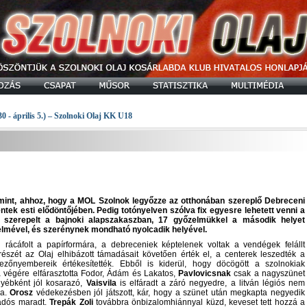
30 - április 5.) – Szolnoki Olaj KK U18
int, ahhoz, hogy a MOL Szolnok legyőzze az otthonában szereplő Debreceni
ek esti elődöntőjében. Pedig totónyelven szólva fix egyesre lehetett venni a
szerepelt a bajnoki alapszakaszban, 17 győzelmükkel a második helyet
lmével, és szerénynek mondható nyolcadik helyével.
olt a papírformára, a debreceniek képtelenek voltak a vendégek felállt
észét az Olaj elhibázott támadásait követően érték el, a centerek leszedték a
ezőnyembereik értékesítették. Ebből is kiderül, hogy döcögött a szolnokiak
 a végére elfárasztotta Fodor, Ádám és Lakatos,
Pavlovicsnak
csak a nagyszünet
gyébként jól kosarazó,
Vaisvila
is elfáradt a záró negyedre, a litván légiós nem
ba.
Orosz
védekezésben jól játszott, kár, hogy a szünet után megkapta negyedik
 adós maradt.
Trepák Zoli
továbbra önbizalomhiánnyal küzd, keveset tett hozzá a