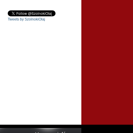
Tweets by SzolnokiOlaj