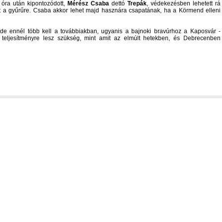
 óra után kipontozódott,
Mérész Csaba
dettó
Trepák
, védekezésben lehetett rá
 a gyűrűre. Csaba akkor lehet majd hasznára csapatának, ha a Körmend elleni
ak, de ennél több kell a továbbiakban, ugyanis a bajnoki bravúrhoz a Kaposvár -
teljesítményre lesz szükség, mint amit az elmúlt hetekben, és Debrecenben