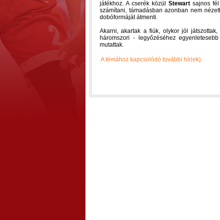
játékhoz. A cserék közül
Stewart
sajnos fél
számítani, támadásban azonban nem nézett
dobóformáját átmenti.
Akarni, akartak a fiúk, olykor jól játszott
háromszori - legyőzéséhez egyenletesebb 
mutattak.
A témához kapcsolódó további hír(ek):