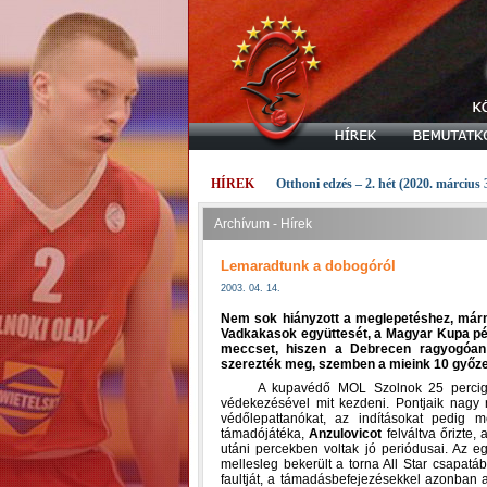
HÍREK
Otthoni edzés – 2. hét (2020. március 
Archívum - Hírek
Lemaradtunk a dobogóról
2003. 04. 14.
Nem sok hiányzott a meglepetéshez, márm
Vadkakasok együttesét, a Magyar Kupa pént
meccset, hiszen a Debrecen ragyogóan 
szerezték meg, szemben a mieink 10 győze
A kupavédő MOL Szolnok 25 percig rácáf
védekezésével mit kezdeni. Pontjaik nagy r
védőlepattanókat, az indításokat pedig m
támadójátéka,
Anzulovicot
felváltva őrizte,
utáni percekben voltak jó periódusai. Az e
mellesleg bekerült a torna All Star csapatá
faultját, a támadásbefejezésekkel azonban