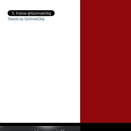
Tweets by SzolnokiOlaj