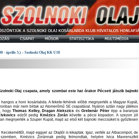
30 - április 5.) – Szolnoki Olaj KK U18
zolnoki Olaj csapata, amely szombat este hat órakor Pécsett játszik bajnoki
hangos a honi kosárlabda. A fekete-fehérek előbb megnyerték a Magyar Kupát,
 azonban már nem bírtak az Atomerőmű SE csapatával. Nyáron aztán nagy játékos
i, hogy
Thomas Kelley, Dragan Alekszics
és
Grebenár Péter
épp a baranyai
 Ivkovics
edzőt pedig
Kmézics Zorán
követte a pécsi kispadon. A szezon jól
an megnyerték a Szuper Kupát, majd az első két bajnoki meccsüket is győztesen
Kecskeméttől, majd eggyel az Olajtól is kikaptak. Igaz, verték az Albacompot, de
szemben, Kmézics Zoránnak pedig felmondtak, helyére Ivica Mavrensztkit