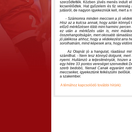
szerződtették. Közben jövés menés indult el 
kicserélődtek. Hat győzelem és tíz vereség
jutásról, de nagyon igyekezniük kell, mert a
- Számomra minden meccsen a jó védeke
Hisz az a kulcsa annak, hogy aztán könnyű 
előző mérkőzésen több mint harminc percen át 
ez után a mérkőzés után is, mint máskor
összehangoltságán, mert okosabb támadások
jó játékosa ahhoz, hogy a védekezést arra he
sorolhatnám, mind képesek arra, hogy eldön
Az Olajnál jó a hangulat, ráadásul min
számíthat.
- Nem lesz könnyű dolgunk, mert a
nyerni. Hullámzó a teljesítményük, hiszen 
egy hétre 33 pontos vereséget szenvedtek D
szerb bedobó, Nenad Canak egyaránt rutino
meccseiket, igyekeztünk felkészülni belőlük
a szakember.
A témához kapcsolódó további hír(ek):