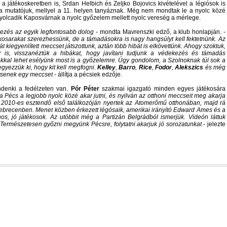
a játékoskeretben is, Srdan Helbich és Zeljko Bojovics kivételével a légiósok is
 a mutatójuk, mellyel a 11. helyen tanyáznak. Még nem mondtak le a nyolc közé
 nyolcadik Kaposvárnak a nyolc győzelem mellett nyolc vereség a mérlege.
zés az egyik legfontosabb dolog
- mondta Mavrenszki edző, a klub honlapján.
-
kosarakat szerezhessünk, de a támadásokra is nagy hangsúlyt kell fektetnünk. Az
kiegyenlített meccset játszottunk, aztán több hibát is elkövettünk. Ahogy szoktuk,
 is, visszanéztük a hibákat, hogy javítani tudjunk a védekezés és támadás
kal lehet esélyünk most is a győzelemre. Úgy gondolom, a Szolnoknak túl sok a
gyezzük ki, hogy kit kell megfogni.
Kelley
,
Barro
,
Rice
,
Fodor
,
Alekszics
és még
tsenek egy meccset
- állítja a pécsiek edzője.
denki a fedélzeten van.
Pór Péter
szakmai igazgató minden egyes játékosára
 Pécs a legjobb nyolc közé akar jutni, és nyilván az otthoni meccseit meg akarja
a 2010-es esztendő első találkozóján nyertek az Atomerőmű otthonában, majd rá
ebrecenben. Menet közben érkezett légósaik, amerikai irányító Edward Ames és a
s, jó játékosok. Az utóbbit még a Partizán Belgrádból ismerjük. Videón láttuk
. Természetesen győzni megyünk Pécsre, folytatni akarjuk jó sorozatunkat
- jelezte