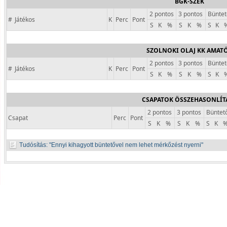
BGK-SZEK
2 pontos
3 pontos
Büntet
#
Játékos
K
Perc
Pont
S
K
%
S
K
%
S
K
SZOLNOKI OLAJ KK AMAT
2 pontos
3 pontos
Büntet
#
Játékos
K
Perc
Pont
S
K
%
S
K
%
S
K
CSAPATOK ÖSSZEHASONLÍT
2 pontos
3 pontos
Büntet
Csapat
Perc
Pont
S
K
%
S
K
%
S
K
Tudósítás:
Ennyi kihagyott büntetővel nem lehet mérkőzést nyerni