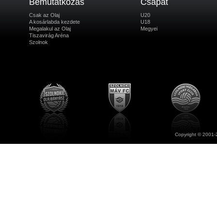
Bemutatkozás
Csapat
Csak az Olaj
U20
A kosárlabda kezdete
U18
Megalakul az Olaj
Megyei
Tiszavirág Aréna
Szolnok
Copyright © 2001-2