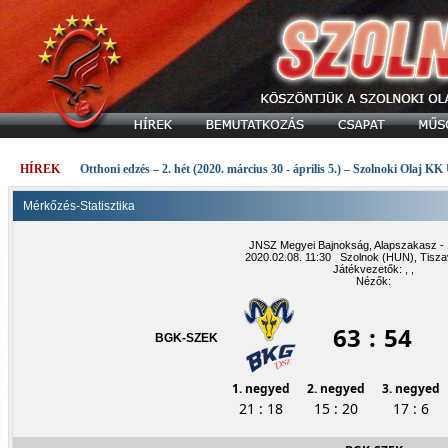
HÍREK
Otthoni edzés – 2. hét (2020. március 30 - április 5.) – Szolnoki Olaj KK
Mérkőzés-Statisztika
JNSZ Megyei Bajnokság, Alapszakasz - 1
2020.02.08. 11:30 Szolnok (HUN), Tisza
Játékvezetők: , ,
Nézők:
63
:
54
BGK-SZEK
1. negyed
2. negyed
3. negyed
21 : 18
15 : 20
17 : 6