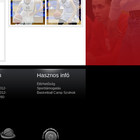
m
Hasznos infó
Elérhetőség
012-
Sporttámogatás
012-
Basketball Camp Szolnok
990-