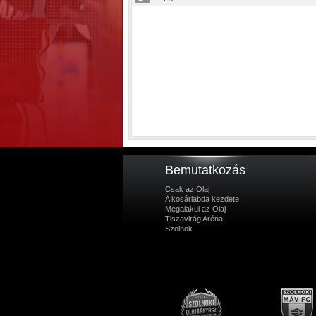
Bemutatkozás
Csak az Olaj
A kosárlabda kezdete
Megalakul az Olaj
Tiszavirág Aréna
Szolnok