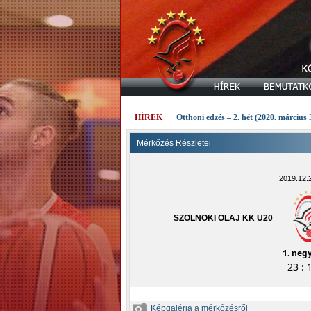
HÍREK
Otthoni edzés – 2. hét (2020. március 
Mérkőzés Részletei
2019.12.2
SZOLNOKI OLAJ KK U20
1. neg
23 : 
Képgaléria a mérkőzésről