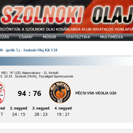
30 - április 5.) – Szolnoki Olaj KK U18
NB I. "A" U20, Alapszakasz - 11. forduló
1. 15:15 Szolnok (HUN), Tiszaligeti Sportcsarnok
94
:
76
PÉCSI VSK-VEOLIA U20
yed
2. negyed
3. negyed
4. negyed
17
24 : 15
28 : 23
19 : 21