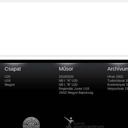
Csapat
Műsor
Archívu
U20
2019/2020
Hírek 2002-
U18
NB I. "A" U20
Tudósítások 2
Megyei
NB I. "B" U20
Eredmények 2
Regionális Junior U18
Helyezések 1
JNSZ Megyei Bajnokság