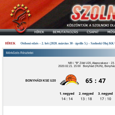
HÍREK
Otthoni edzés – 2. hét (2020. március 30 - április 5.) – Szolnoki Olaj KK
Mérkőzés Részletei
NB I. "B" Zöld U20, Alapszakasz - 23.
2020.02.21. 15:00 Bonyhád (HUN), Bonyhád
65
:
47
BONYHÁDI KSE U20
1. negyed
2. negyed
3. negyed
14 : 14
13 : 18
17 : 10