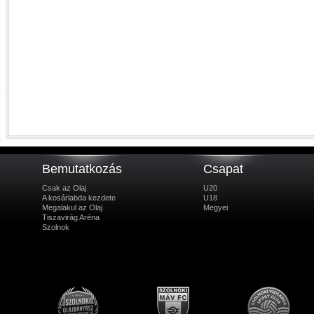
Bemutatkozás
Csapat
Csak az Olaj
U20
A kosárlabda kezdete
U18
Megalakul az Olaj
Megyei
Tiszavirág Aréna
Szolnok