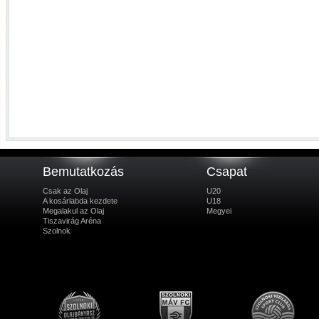
Bemutatkozás
Csapat
Csak az Olaj
U20
A kosárlabda kezdete
U18
Megalakul az Olaj
Megyei
Tiszavirág Aréna
Szolnok