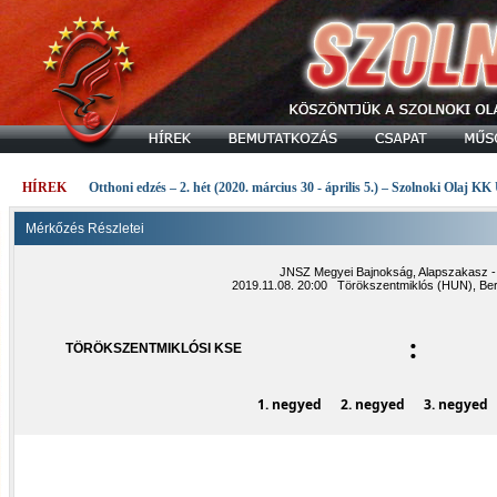
HÍREK
Otthoni edzés – 2. hét (2020. március 30 - április 5.) – Szolnoki Olaj KK
Mérkőzés Részletei
JNSZ Megyei Bajnokság, Alapszakasz - 
2019.11.08. 20:00 Törökszentmiklós (HUN), Be
:
TÖRÖKSZENTMIKLÓSI KSE
1. negyed
2. negyed
3. negyed