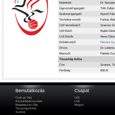
Klubelnök:
Dr. Nyerges
Ügyvezető igazgató:
Tóth Zoltán
Szakmai igazgató:
Nyeső-Falus
Technikai vezető:
Farkas Ádám
U20 Vezetőedző:
Szarvas G
U20 Edző:
Bujáki Dáni
U18 Edzők:
Veres Dávid
Erőnléti edző:
Pásztor Gy
Orvos:
Dr. Ladonic
Masszőr:
Palotás Gy
Tiszavirág Aréna
Cím:
Szolnok, Ti
Férőhely:
800 fő
Bemutatkozás
Csapat
Csak az Olaj
U20
A kosárlabda kezdete
U18
Megalakul az Olaj
Megyei
Tiszavirág Aréna
Szolnok