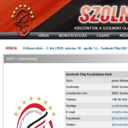
HÍREK
Otthoni edzés – 2. hét (2020. március 30 - április 5.) – Szolnoki Olaj KK
INFÓ
»
Elérhetőség
Szolnoki Olaj Kosárlabda Klub
Szín:
piros-feket
Székhely:
5000 Szolno
Levelezési cím:
5001 Szolno
Telefon:
+36 56 420
Honlap:
szolnokiolaj
E-mail:
info@szolno
Facebook:
@SzolnokiOl
Twitter:
@SzolnokiO