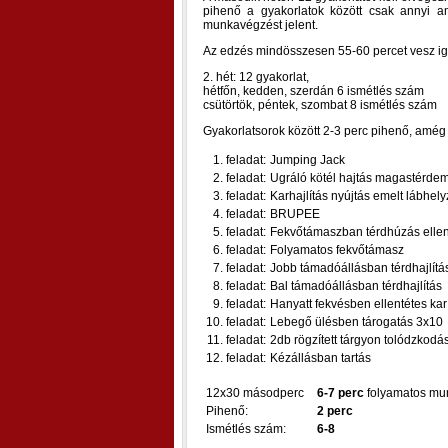
pihenő a gyakorlatok között csak annyi a
munkavégzést jelent.
Az edzés mindösszesen 55-60 percet vesz i
2. hét: 12 gyakorlat,
hétfőn, kedden, szerdán 6 ismétlés szám
csütörtök, péntek, szombat 8 ismétlés szám
Gyakorlatsorok között 2-3 perc pihenő, amég
1. feladat:
Jumping Jack
2. feladat:
Ugráló kötél hajtás magastérde
3. feladat:
Karhajlítás nyújtás emelt lábhel
4. feladat:
BRUPEE
5. feladat:
Fekvőtámaszban térdhúzás ell
6. feladat:
Folyamatos fekvőtámasz
7. feladat:
Jobb támadóállásban térdhajlítá
8. feladat:
Bal támadóállásban térdhajlítás
9. feladat:
Hanyatt fekvésben ellentétes kar 
10. feladat:
Lebegő ülésben tárogatás 3x10
11. feladat:
2db rögzített tárgyon tolódzkodá
12. feladat:
Kézállásban tartás
12x30 másodperc
6-7 perc
folyamatos mu
Pihenő:
2 perc
Ismétlés szám:
6-8