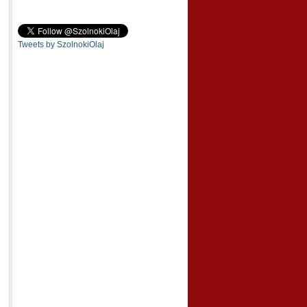
Tweets by SzolnokiOlaj