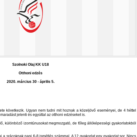
Szolnoki Olaj KK U18
Otthoni edzés
2020. március 30 - április 5.
te következik. Ugyan nem tudni mit hoznak a közeljövő eseményei, de 4 héttel
aradást jelenti és egyúttal az otthoni edzéseket is.
ülő, különböző izomtúnusokat megmozgató, de főleg állóképességi gyakorlatokból
i a srácoknak napi 6-8 ismétlés számmal. A 12 gyakorlat egy gyakorlat sor. Nincs