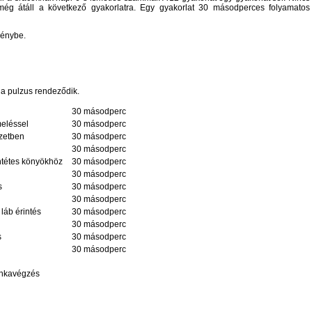
még átáll a következő gyakorlatra. Egy gyakorlat 30 másodperces folyamatos
génybe.
 a pulzus rendeződik.
30 másodperc
meléssel
30 másodperc
yzetben
30 másodperc
30 másodperc
entétes könyökhöz
30 másodperc
30 másodperc
s
30 másodperc
30 másodperc
láb érintés
30 másodperc
30 másodperc
s
30 másodperc
30 másodperc
nkavégzés