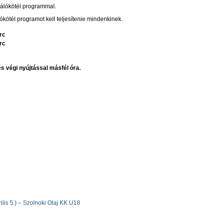
rálókötél programmal.
kötél programot kell teljesítenie mindenkinek.
rc
rc
 végi nyújtással másfél óra.
ilis 5.) – Szolnoki Olaj KK U18