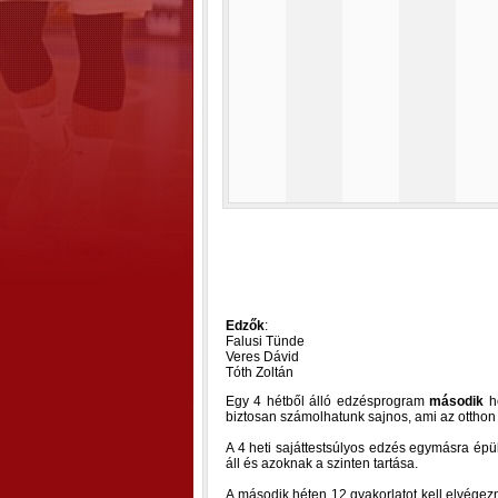
Edzők
:
Falusi Tünde
Veres Dávid
Tóth Zoltán
Egy 4 hétből álló edzésprogram
második
he
biztosan számolhatunk sajnos, ami az otthon m
A 4 heti sajáttestsúlyos edzés egymásra ép
áll és azoknak a szinten tartása.
A második héten 12 gyakorlatot kell elvégezn