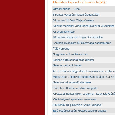
A témához kapcsolódó további hír(ek):
Otthoni edzés – 1. hét
6 pontos vereség Kiskunfélegyházán
34 pontos U18-as Olaj-győzelem
Sikerült meglepni védekezésünkkel az Akadémiát
Az eredmény fájó
18 pontos hazai vereség a Szeged ellen
Szolnoki győzelem a Félegyháza csapata ellen
Fájó vereség
Nagy falat volt az Akadémia
Jobban bírta szusszal az ellenfél
Nem termett sok babér
Az első három negyedben látottakra lehet építkez
Megkezdte a Nemzeti Junior Bajnokságot is a Szo
Nem voltunk egyenlő ellenfelek
Előre hozott szomszédvári rangadó
A Pápa 13 pontos sikert aratott a Tiszavirág Arén
Vásárhelyen kapituláltak juniorjaink
Kihullottak az juniorok a Semix-kupából
Első edzőmeccsén kikapott a junior csapat