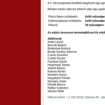
A 2. hét programja továbbá kiegészül egy ug
Minden edzés után kis pihenő után egy ugráló
Páros lábon szökdelés:
6x90 másodpe
Futómozgással szökdelés:
4x90 másodpe
Pihenő:
30 másodperc
Az edzés összesen bemelegítéssel és edzés
Játékosok
:
Antal László
Barcsik Balázs
Bettenbuk Botond
Bouity Voubou Etienne
Czene Zsombor
Cziklin Dusán
Fazekas Dávid
Hegymegi Tamás
Jelenfi Balázs
Katona Adrián
Kerekes Hunor
Nagyfejeő Flórián
Nyerges Zalán
Péntek Bence
Ratkai Szabolcs
Sándor Máté
Otthoni edzés – 2. hét (2020. március 30 - ápr