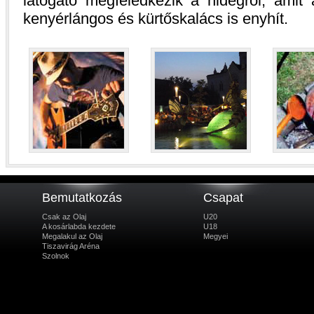
látogató megfeledkezik a hidegről, amit a
kenyérlángos és kürtőskalács is enyhít.
Bemutatkozás
Csapat
Csak az Olaj
U20
A kosárlabda kezdete
U18
Megalakul az Olaj
Megyei
Tiszavirág Aréna
Szolnok