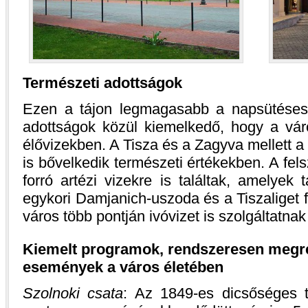
Természeti adottságok
Ezen a tájon legmagasabb a napsütéses
adottságok közül kiemelkedő, hogy a vá
élővizekben. A Tisza és a Zagyva mellett a
is bővelkedik természeti értékekben. A fels
forró artézi vizekre is találtak, amelyek 
egykori Damjanich-uszoda és a Tiszaliget fü
város több pontján ivóvizet is szolgáltatna
Kiemelt programok, rendszeresen megren
események a város életében
Szolnoki csata
: Az 1849-es dicsőséges t