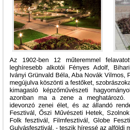
Az 1902-ben 12 műteremmel felavatot
leghíresebb alkotói Fényes Adolf, Bihar
Iványi Grünvald Béla, Aba Novák Vilmos, P
megújulva köszönti a festőket, szobrászoka
kimagasló képzőművészeti hagyományo
azonban ma a zene a meghatározó. Vi
idevonzó zenei élet, és az állandó ren
Fesztivál, Őszi Művészeti Hetek, Szolnok
Folk fesztivál, Filmfesztivál, Globe Feszt
Gulyásfesztivál, - teszik híressé az alföld