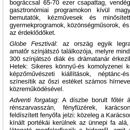
bográccsal 65-70 ezer csapattag, vendég
gasztronómiai programokon kívül mag
bemutatók, kézművesek és minősítet
gyermekprogramok, közönségműsorok, és es
az érdeklődőket.
Globe Fesztivál
: az ország egyik legr
amatőr színjátszó találkozója, melyre min
300 színjátszó diák és drámatanár érkezi
Hetek: Sikeres könnyű-és komolyzenei ko
képzőművészeti kiállítások, néptánc-
színesítik az őszi estéket számos hírnev
közreműködésével.
Adventi forgatag
: A díszbe borult főtér á
rénszarvasszán, fényfüzérek, karács
feldíszített fenyőfa jelzi: közeleg a Kará
kínált portékái kerülnek az ünnepi fa alá