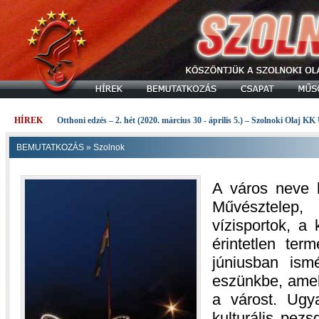
HÍREK
Otthoni edzés – 2. hét (2020. március 30 - április 5.) – Szolnoki Olaj KK
BEMUTATKOZÁS
»
Szolnok
A város neve h
Művésztelep
vízisportok, a
érintetlen ter
júniusban ismé
eszünkbe, amel
a várost. Ugy
kulturális pezs