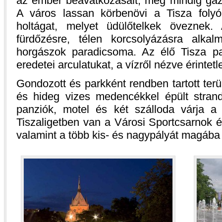
az ember beavatkozásait, még mindig gaz
A város lassan körbenövi a Tisza folyó
holtágat, melyet üdülőtelkek öveznek.
fürdőzésre, télen korcsolyázásra alk
horgászok paradicsoma. Az élő Tisza par
eredetei arculatukat, a vízről nézve érinte
Gondozott és parkként rendben tartott terül
és hideg vizes medencékkel épült stran
panziók, motel és két szálloda várja a
Tiszaligetben van a Városi Sportcsarnok é
valamint a több kis- és nagypályát magába 