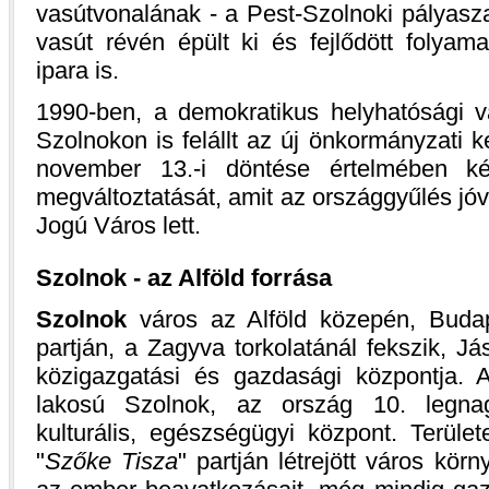
vasútvonalának - a Pest-Szolnoki pályasz
vasút révén épült ki és fejlődött folyam
ipara is.
1990-ben, a demokratikus helyhatósági 
Szolnokon is felállt az új önkormányzati k
november 13.-i döntése értelmében ké
megváltoztatását, amit az országgyűlés jó
Jogú Város lett.
Szolnok - az Alföld forrása
Szolnok
város az Alföld közepén, Budap
partján, a Zagyva torkolatánál fekszik, 
közigazgatási és gazdasági központja.
lakosú Szolnok, az ország 10. legna
kulturális, egészségügyi központ. Terül
Szőke Tisza
partján létrejött város kör