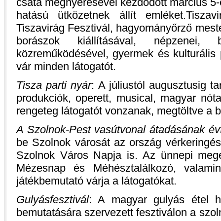
csata megnyerésével kezdődött március 5-é
hatású ütközetnek állít emléket.Tiszav
Tiszavirág Fesztivál, hagyományőrző mest
borászok kiállításával, népzenei, 
közreműködésével, gyermek és kulturális p
vár minden látogatót.
Tisza parti nyár
: A júliustól augusztusig 
produkciók, operett, musical, magyar nót
rengeteg látogatót vonzanak, megtöltve a bel
A Szolnok-Pest vasútvonal átadásának évf
be Szolnok városát az ország vérkeringés
Szolnok Város Napja is. Az ünnepi mege
Mézesnap és Méhésztalálkozó, valamin
játékbemutató várja a látogatókat.
Gulyásfesztivál
: A magyar gulyás étel h
bemutatására szervezett fesztiválon a szol