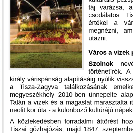
táj varázsa, a
csodálatos Ti
értékei a vá
megnézni, am
utazni.
Város a vizek 
Szolnok
nevé
történetírók. 
király várispánság alapításáig nyúlik vissz
a Tisza-Zagyva találkozásának emelke
megyeszékhely 2010-ben ünnepelte alapí
Talán a vizek és a magaslat marasztalta i
neolit kor óta - a különböző kultúrájú népek
A közlekedésben forradalmi áttörést ho
Tiszai gőzhajózás, majd 1847. szeptemb