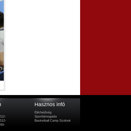
m
Hasznos infó
Elérhetőség
012-
Sporttámogatás
012-
Basketball Camp Szolnok
990-