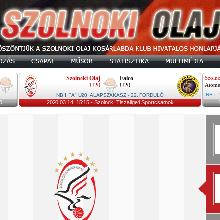
Szolnoki Olaj
Falco
Szolno
U20
U20
Atome
NB I.
NB I. "A" U20, ALAPSZAKASZ - 22. FORDULÓ
0
2020.03.14. 15:15 - Szolnok, Tiszaligeti Sportcsarnok