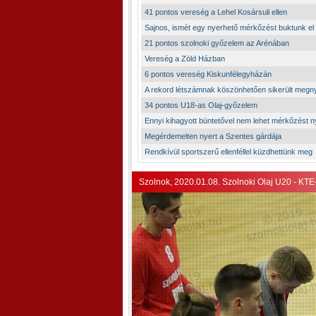
41 pontos vereség a Lehel Kosársuli ellen
Sajnos, ismét egy nyerhető mérkőzést buktunk el
21 pontos szolnoki győzelem az Arénában
Vereség a Zöld Házban
6 pontos vereség Kiskunfélegyházán
A rekord létszámnak köszönhetően sikerült megn
34 pontos U18-as Olaj-győzelem
Ennyi kihagyott büntetővel nem lehet mérkőzést n
Megérdemelten nyert a Szentes gárdája
Rendkívül sportszerű ellenféllel küzdhettünk meg
Szolnok, 2020.01.08. Szolnoki Olaj U20 - KTE