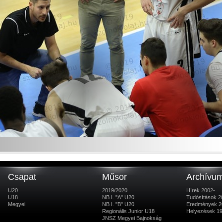
Csapat
Műsor
Archívu
U20
2019/2020
Hírek 2002-
U18
NB I. "A" U20
Tudósítások 2
Megyei
NB I. "B" U20
Eredmények 2
Regionális Junior U18
Helyezések 1
JNSZ Megyei Bajnokság