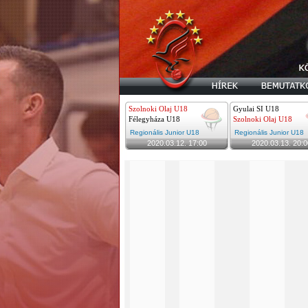
Szolnoki Olaj U18
Gyulai SI U18
Félegyháza U18
Szolnoki Olaj U18
Regionális Junior U18
Regionális Junior U18
2020.03.12. 17:00
2020.03.13. 20:0