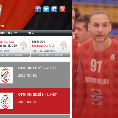
ki Olaj U20
Békés U20
rőmű SE U20
Szolnoki Olaj U19
 "A" U20
NB I. "B" Zöld U20
2020.03.18. 15:15
2020.03.19. 19:00
OTTHONI EDZÉS – 2. HÉT
2020. 03. 30.
OTTHONI EDZÉS – 1. HÉT
2020. 03. 23.