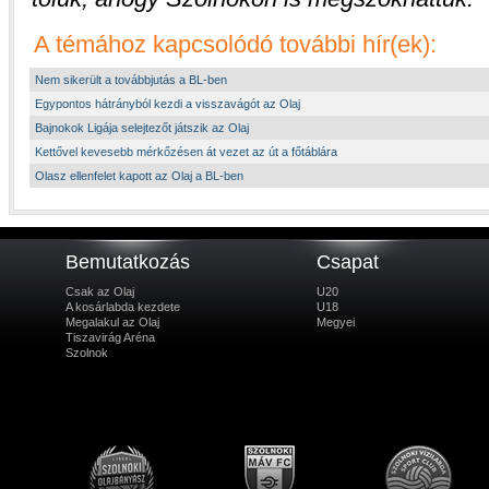
A témához kapcsolódó további hír(ek):
Nem sikerült a továbbjutás a BL-ben
Egypontos hátrányból kezdi a visszavágót az Olaj
Bajnokok Ligája selejtezőt játszik az Olaj
Kettővel kevesebb mérkőzésen át vezet az út a főtáblára
Olasz ellenfelet kapott az Olaj a BL-ben
Bemutatkozás
Csapat
Csak az Olaj
U20
A kosárlabda kezdete
U18
Megalakul az Olaj
Megyei
Tiszavirág Aréna
Szolnok