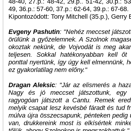
48-40, 27.p.: 48-42, 29.p.. 51-42, 30.p.: 53
49, 36.p.: 57-60, 37.p.: 62-64, 39.p.: 67-68.
Kipontozódott: Tony Mitchell (35.p.), Gerry 
Evgeny Pashutin
:
Nehéz meccset játszott
örülünk a győzelemnek. A Szolnok magas
okoztak nekünk, de Vojvodát is meg akartu
teljesen. Sokkal hatékonyabban kell ő
ponttal nyertünk, így úgy kell elmennünk, 
ez gyakorlatilag nem előny.
Dragan Aleksic
:
Jár az elismerés a haz
Nagy és jó meccset játszottunk, egy
ragyogóan játszott a Cantu. Remek ered
melyik csapat lesz kevésbé fáradt és tud fr
múlva újra összecsapunk, pénteken pedig 
van, drukkereink most is elkísértek mink
tőlük, ahogy Szolnokon is megszokhattuk.