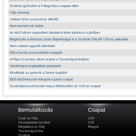
Szolnoki győzelem a Félegyháza csapata ellen
Fájó vereség
Jobban bírta szusszal az ellenfél
Nem termett sok babér
Az első három negyedben látottakra lehet építkezni a jövőben
Megkezdte a Nemzeti Junior Bajnokságot is a Szolnoki Olaj KK U18-as alakulata
Nem voltunk egyenlő ellenfelek
Előre hozott szomszédvári rangadó
A Pápa 13 pontos sikert aratott a Tiszavirág Arénában
Vásárhelyen kapituláltak juniorjaink
Kihullottak az juniorok a Semix-kupából
Első edzőmeccsén kikapott a junior csapat
Új edzőpárossal kezdte meg a felkészülést az U18-as csapat
Bemutatkozás
Csapat
Csak az Olaj
U20
A kosárlabda kezdete
U18
Megalakul az Olaj
Megyei
Tiszavirág Aréna
Szolnok