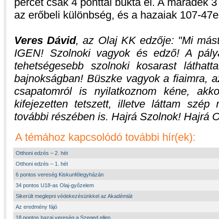
percet csak 4 ponttal bukta el. A maradék 3
az erőbeli különbség, és a hazaiak 107-47es
Veres Dávid
, az Olaj KK edzője:
Mi mást
IGEN! Szolnoki vagyok és edző! A pály
tehetségesebb szolnoki kosarast láthat
bajnokságban! Büszke vagyok a fiaimra, az
csapatomról is nyilatkoznom kéne, akk
kifejezetten tetszett, illetve láttam sz
további részében is. Hajrá Szolnok! Hajrá O
A témához kapcsolódó további hír(ek):
Otthoni edzés – 2. hét
Otthoni edzés – 1. hét
6 pontos vereség Kiskunfélegyházán
34 pontos U18-as Olaj-győzelem
Sikerült meglepni védekezésünkkel az Akadémiát
Az eredmény fájó
18 pontos hazai vereség a Szeged ellen