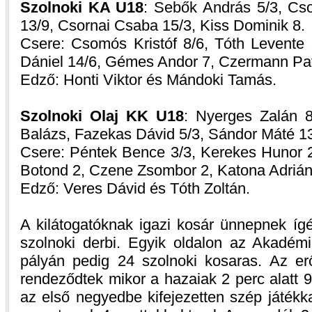
Szolnoki KA U18
: Sebők András 5/3, Cs
13/9, Csornai Csaba 15/3, Kiss Dominik 8.
Csere: Csomós Kristóf 8/6, Tóth Levente 
Dániel 14/6, Gémes Andor 7, Czermann Patr
Edző: Honti Viktor és Mándoki Tamás.
Szolnoki Olaj KK U18
: Nyerges Zalán 8
Balázs, Fazekas Dávid 5/3, Sándor Máté 13
Csere: Péntek Bence 3/3, Kerekes Hunor 2
Botond 2, Czene Zsombor 2, Katona Adrián,
Edző: Veres Dávid és Tóth Zoltán.
A kilátogatóknak igazi kosár ünnepnek ígé
szolnoki derbi. Egyik oldalon az Akadém
pályán pedig 24 szolnoki kosaras. Az er
rendeződtek mikor a hazaiak 2 perc alatt 
az első negyedbe kifejezetten szép játékka