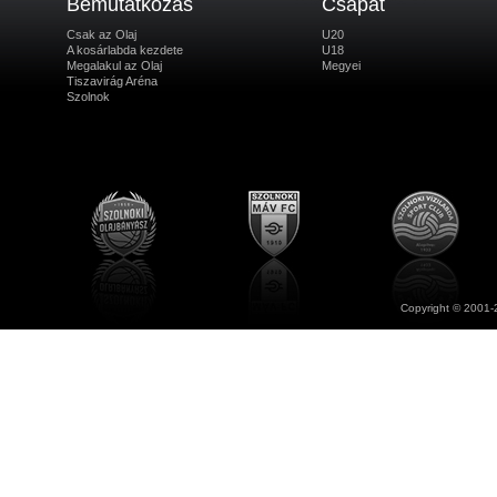
Bemutatkozás
Csapat
Csak az Olaj
U20
A kosárlabda kezdete
U18
Megalakul az Olaj
Megyei
Tiszavirág Aréna
Szolnok
Copyright © 2001-2