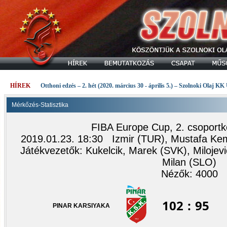
HÍREK
Otthoni edzés – 2. hét (2020. március 30 - április 5.) – Szolnoki Olaj KK
Mérkőzés-Statisztika
FIBA Europe Cup, 2. csoportkö
2019.01.23. 18:30 Izmir (TUR), Mustafa Kem
Játékvezetők: Kukelcik, Marek (SVK), Milojev
Milan (SLO)
Nézők: 4000
102
:
95
PINAR KARSIYAKA