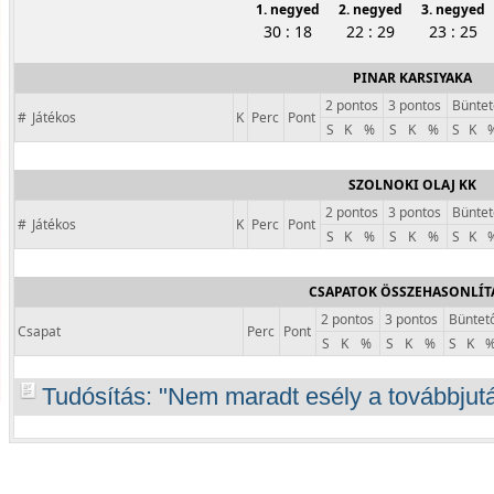
1. negyed
2. negyed
3. negyed
30 : 18
22 : 29
23 : 25
PINAR KARSIYAKA
2 pontos
3 pontos
Büntet
#
Játékos
K
Perc
Pont
S
K
%
S
K
%
S
K
SZOLNOKI OLAJ KK
2 pontos
3 pontos
Büntet
#
Játékos
K
Perc
Pont
S
K
%
S
K
%
S
K
CSAPATOK ÖSSZEHASONLÍT
2 pontos
3 pontos
Büntet
Csapat
Perc
Pont
S
K
%
S
K
%
S
K
Tudósítás:
Nem maradt esély a továbbjut