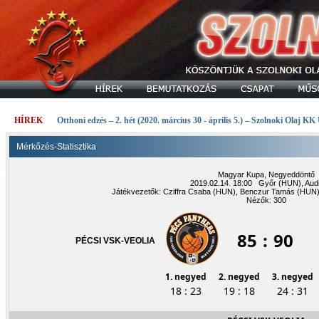
HÍREK
Otthoni edzés – 2. hét (2020. március 30 - április 5.) – Szolnoki Olaj KK
Mérkőzés-Statisztika
Magyar Kupa, Negyeddöntő
2019.02.14. 18:00 Győr (HUN), Aud
Játékvezetők: Cziffra Csaba (HUN), Benczur Tamás (HUN)
Nézők: 300
85
:
90
PÉCSI VSK-VEOLIA
1. negyed
2. negyed
3. negyed
18 : 23
19 : 18
24 : 31