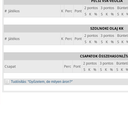
PÉCSI VSK-VEOLIA
2 pontos
3 pontos
Büntet
#
Játékos
K
Perc
Pont
S
K
%
S
K
%
S
K
SZOLNOKI OLAJ KK
2 pontos
3 pontos
Büntet
#
Játékos
K
Perc
Pont
S
K
%
S
K
%
S
K
CSAPATOK ÖSSZEHASONLÍT
2 pontos
3 pontos
Büntet
Csapat
Perc
Pont
S
K
%
S
K
%
S
K
Tudósítás:
Győzelem, de milyen áron?