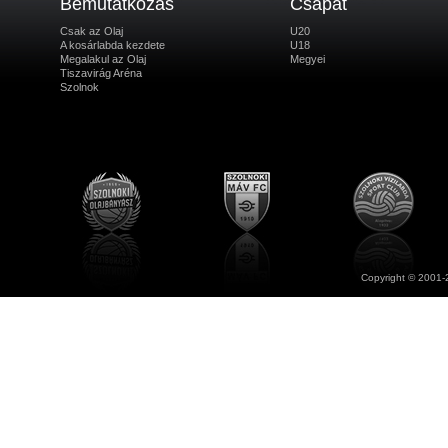
Bemutatkozás
Csapat
Csak az Olaj
U20
A kosárlabda kezdete
U18
Megalakul az Olaj
Megyei
Tiszavirág Aréna
Szolnok
Copyright © 2001-2