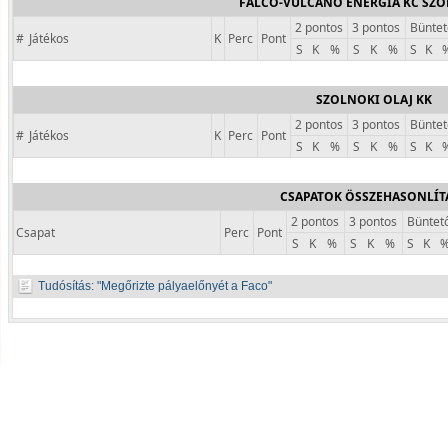
FALCO-VULCANO ENERGIA KC SZ
2 pontos
3 pontos
Büntet
#
Játékos
K
Perc
Pont
S
K
%
S
K
%
S
K
SZOLNOKI OLAJ KK
2 pontos
3 pontos
Büntet
#
Játékos
K
Perc
Pont
S
K
%
S
K
%
S
K
CSAPATOK ÖSSZEHASONLÍT
2 pontos
3 pontos
Büntet
Csapat
Perc
Pont
S
K
%
S
K
%
S
K
Tudósítás:
Megőrizte pályaelőnyét a Faco