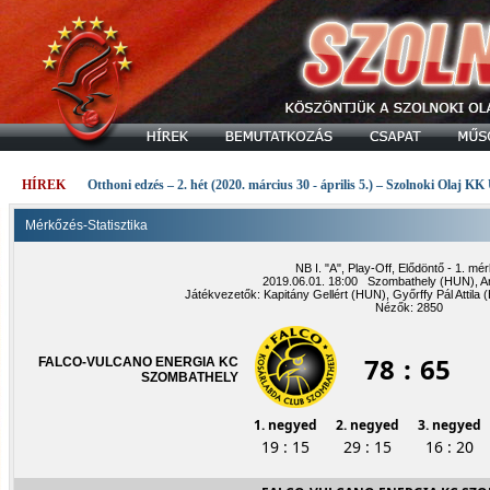
HÍREK
Otthoni edzés – 2. hét (2020. március 30 - április 5.) – Szolnoki Olaj KK
Mérkőzés-Statisztika
NB I. "A", Play-Off, Elődöntő - 1. m
2019.06.01. 18:00 Szombathely (HUN), A
Játékvezetők: Kapitány Gellért (HUN), Győrffy Pál Attil
Nézők: 2850
78
:
65
FALCO-VULCANO ENERGIA KC
SZOMBATHELY
1. negyed
2. negyed
3. negyed
19 : 15
29 : 15
16 : 20