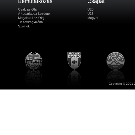
Bemutatkozás
Csapat
Csak az Olaj
U20
A kosárlabda kezdete
U18
Megalakul az Olaj
Megyei
Tiszavirág Aréna
Szolnok
Copyright © 2001-2