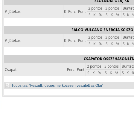
SZOLNOKI OLAJ KK
2 pontos
3 pontos
Büntet
#
Játékos
K
Perc
Pont
S
K
%
S
K
%
S
K
FALCO-VULCANO ENERGIA KC SZ
2 pontos
3 pontos
Büntet
#
Játékos
K
Perc
Pont
S
K
%
S
K
%
S
K
CSAPATOK ÖSSZEHASONLÍT
2 pontos
3 pontos
Büntet
Csapat
Perc
Pont
S
K
%
S
K
%
S
K
Tudósítás:
Feszült, ideges mérkőzésen veszített az Olaj