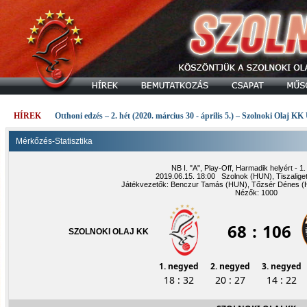
HÍREK
Otthoni edzés – 2. hét (2020. március 30 - április 5.) – Szolnoki Olaj KK
Mérkőzés-Statisztika
NB I. "A", Play-Off, Harmadik helyért - 
2019.06.15. 18:00 Szolnok (HUN), Tiszalige
Játékvezetők: Benczur Tamás (HUN), Tőzsér Dénes (
Nézők: 1000
68
:
106
SZOLNOKI OLAJ KK
1. negyed
2. negyed
3. negyed
18 : 32
20 : 27
14 : 22