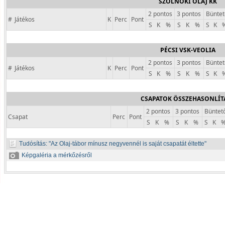
SZOLNOKI OLAJ KK
2 pontos
3 pontos
Büntet
#
Játékos
K
Perc
Pont
S
K
%
S
K
%
S
K
PÉCSI VSK-VEOLIA
2 pontos
3 pontos
Büntet
#
Játékos
K
Perc
Pont
S
K
%
S
K
%
S
K
CSAPATOK ÖSSZEHASONLÍT
2 pontos
3 pontos
Büntet
Csapat
Perc
Pont
S
K
%
S
K
%
S
K
Tudósítás:
Az Olaj-tábor mínusz negyvennél is saját csapatát éltette
Képgaléria a mérkőzésről