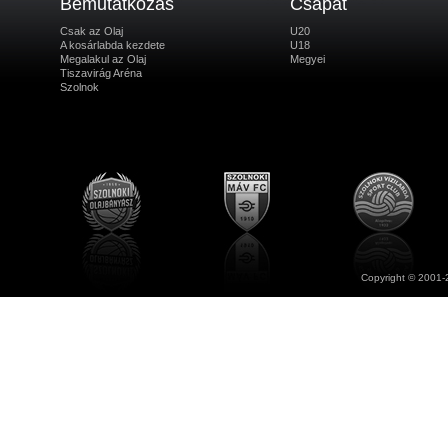
Bemutatkozás
Csapat
Csak az Olaj
U20
A kosárlabda kezdete
U18
Megalakul az Olaj
Megyei
Tiszavirág Aréna
Szolnok
Copyright © 2001-2