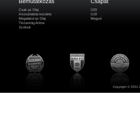
Bemutatkozás
Csapat
Csak az Olaj
U20
A kosárlabda kezdete
U18
Megalakul az Olaj
Megyei
Tiszavirág Aréna
Szolnok
Copyright © 2001-2