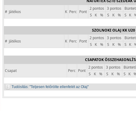
NATURTEX-SZTE-SZEDEÁK 
2 pontos
3 pontos
Büntet
#
Játékos
K
Perc
Pont
S
K
%
S
K
%
S
K
SZOLNOKI OLAJ KK U20
2 pontos
3 pontos
Büntet
#
Játékos
K
Perc
Pont
S
K
%
S
K
%
S
K
CSAPATOK ÖSSZEHASONLÍT
2 pontos
3 pontos
Büntet
Csapat
Perc
Pont
S
K
%
S
K
%
S
K
Tudósítás:
Teljesen felőrölte ellenfelét az Olaj