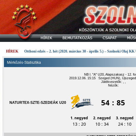
HÍREK
Otthoni edzés – 2. hét (2020. március 30 - április 5.) – Szolnoki Olaj KK
Mérkőzés-Statisztika
NB I. "A" U20, Alapszakasz - 12. fo
2019.12.06. 15:15 Szeged (HUN), Újszeged
Játékvezetők: , ,
Nézők:
54
:
85
NATURTEX-SZTE-SZEDEÁK U20
1. negyed
2. negyed
3. negyed
13 : 20
10 : 34
24 : 10