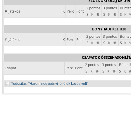
SZOLNOKI OLAJ KK U19
2 pontos
3 pontos
Büntet
#
Játékos
K
Perc
Pont
S
K
%
S
K
%
S
K
BONYHÁDI KSE U20
2 pontos
3 pontos
Büntet
#
Játékos
K
Perc
Pont
S
K
%
S
K
%
S
K
CSAPATOK ÖSSZEHASONLÍT
2 pontos
3 pontos
Büntet
Csapat
Perc
Pont
S
K
%
S
K
%
S
K
Tudósítás:
Három negyednyi jó jéték kevés volt