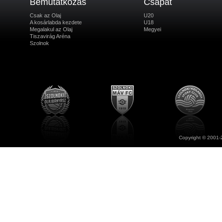
Bemutatkozás
Csapat
Csak az Olaj
U20
A kosárlabda kezdete
U18
Megalakul az Olaj
Megyei
Tiszavirág Aréna
Szolnok
Copyright © 2001-2