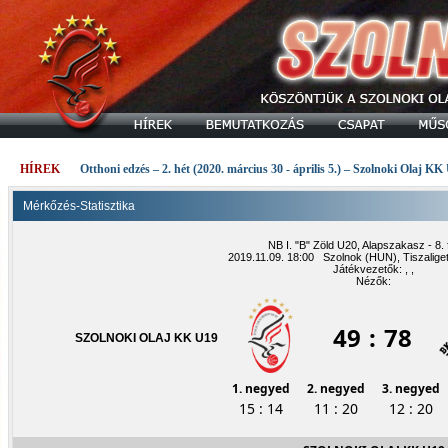
HÍREK
Otthoni edzés – 2. hét (2020. március 30 - április 5.) – Szolnoki Olaj KK
Mérkőzés-Statisztika
NB I. "B" Zöld U20, Alapszakasz - 8. 
2019.11.09. 18:00 Szolnok (HUN), Tiszalige
Játékvezetők: , ,
Nézők:
49
:
78
SZOLNOKI OLAJ KK U19
1. negyed
2. negyed
3. negyed
15 : 14
11 : 20
12 : 20