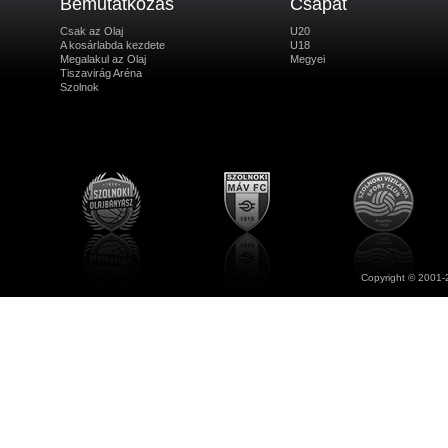
Bemutatkozás
Csapat
Csak az Olaj
U20
A kosárlabda kezdete
U18
Megalakul az Olaj
Megyei
Tiszavirág Aréna
Szolnok
Copyright © 2001-2