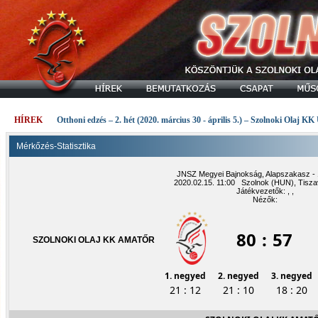
HÍREK
Otthoni edzés – 2. hét (2020. március 30 - április 5.) – Szolnoki Olaj KK
Mérkőzés-Statisztika
JNSZ Megyei Bajnokság, Alapszakasz - 1
2020.02.15. 11:00 Szolnok (HUN), Tisza
Játékvezetők: , ,
Nézők:
80
:
57
SZOLNOKI OLAJ KK AMATŐR
1. negyed
2. negyed
3. negyed
21 : 12
21 : 10
18 : 20