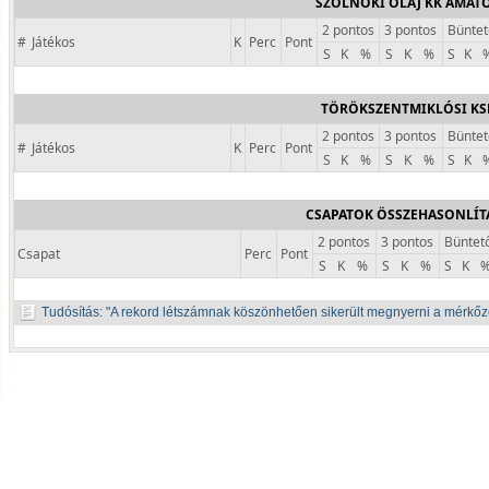
SZOLNOKI OLAJ KK AMAT
2 pontos
3 pontos
Büntet
#
Játékos
K
Perc
Pont
S
K
%
S
K
%
S
K
TÖRÖKSZENTMIKLÓSI KS
2 pontos
3 pontos
Büntet
#
Játékos
K
Perc
Pont
S
K
%
S
K
%
S
K
CSAPATOK ÖSSZEHASONLÍT
2 pontos
3 pontos
Büntet
Csapat
Perc
Pont
S
K
%
S
K
%
S
K
Tudósítás:
A rekord létszámnak köszönhetően sikerült megnyerni a mérkőz