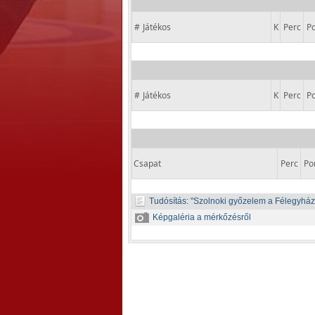
#
Játékos
K
Perc
Po
#
Játékos
K
Perc
Po
Csapat
Perc
Po
Tudósítás:
Szolnoki győzelem a Félegyház
Képgaléria a mérkőzésről