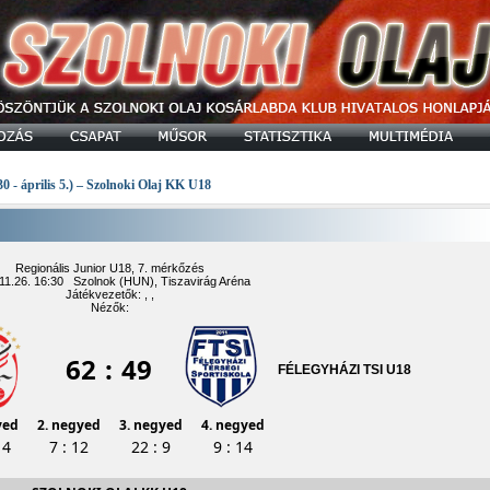
30 - április 5.) – Szolnoki Olaj KK U18
Regionális Junior U18, 7. mérkőzés
11.26. 16:30 Szolnok (HUN), Tiszavirág Aréna
Játékvezetők: , ,
Nézők:
62
:
49
FÉLEGYHÁZI TSI U18
yed
2. negyed
3. negyed
4. negyed
14
7 : 12
22 : 9
9 : 14