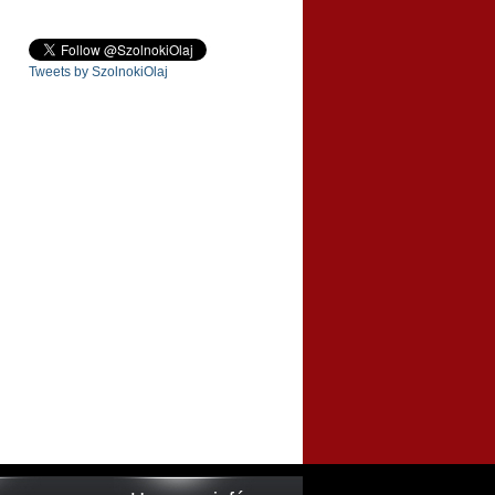
Tweets by SzolnokiOlaj