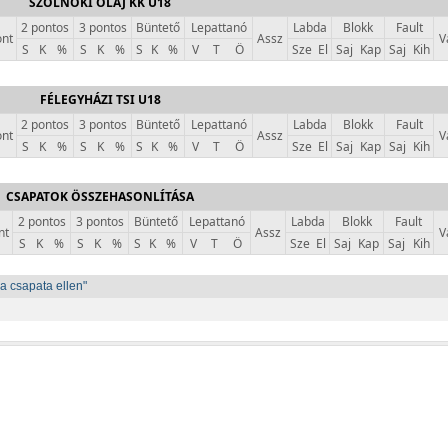
SZOLNOKI OLAJ KK U18
2 pontos
3 pontos
Büntető
Lepattanó
Labda
Blokk
Fault
nt
Assz
V
S
K
%
S
K
%
S
K
%
V
T
Ö
Sze
El
Saj
Kap
Saj
Kih
FÉLEGYHÁZI TSI U18
2 pontos
3 pontos
Büntető
Lepattanó
Labda
Blokk
Fault
nt
Assz
V
S
K
%
S
K
%
S
K
%
V
T
Ö
Sze
El
Saj
Kap
Saj
Kih
CSAPATOK ÖSSZEHASONLÍTÁSA
2 pontos
3 pontos
Büntető
Lepattanó
Labda
Blokk
Fault
nt
Assz
V
S
K
%
S
K
%
S
K
%
V
T
Ö
Sze
El
Saj
Kap
Saj
Kih
a csapata ellen