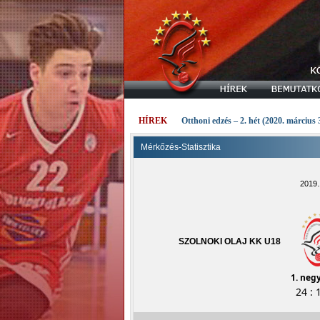
HÍREK
Otthoni edzés – 2. hét (2020. március 
Mérkőzés-Statisztika
2019.
SZOLNOKI OLAJ KK U18
1. neg
24 : 