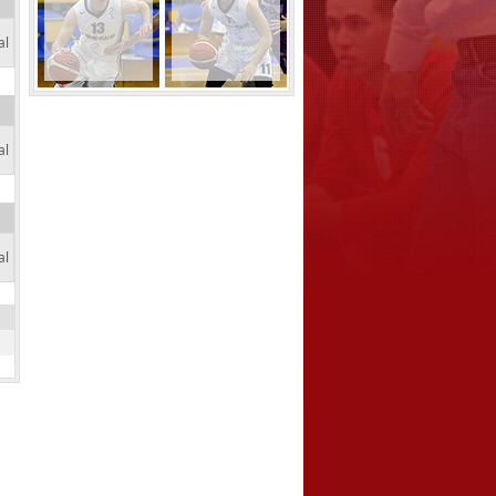
al
al
al