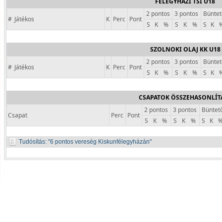
FÉLEGYHÁZI TSI U18
2 pontos
3 pontos
Büntet
#
Játékos
K
Perc
Pont
S
K
%
S
K
%
S
K
SZOLNOKI OLAJ KK U18
2 pontos
3 pontos
Büntet
#
Játékos
K
Perc
Pont
S
K
%
S
K
%
S
K
CSAPATOK ÖSSZEHASONLÍT
2 pontos
3 pontos
Büntet
Csapat
Perc
Pont
S
K
%
S
K
%
S
K
Tudósítás:
6 pontos vereség Kiskunfélegyházán