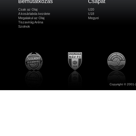
Bemutatkozás
Csapat
Csak az Olaj
U20
A kosárlabda kezdete
U18
Megalakul az Olaj
Megyei
Tiszavirág Aréna
Szolnok
Copyright © 2001-2