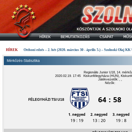
HÍREK
Otthoni edzés – 2. hét (2020. március 30 - április 5.) – Szolnoki Olaj KK
Mérkőzés-Statisztika
Regionális Junior U18, 14. mérk
2020.02.19. 17:45 Kiskunfélegyháza (HUN), Kiskunf
Játékvezetők: , ,
Nézők:
64
:
58
FÉLEGYHÁZI TSI U18
1. negyed
2. negyed
3. negyed
19 : 19
13 : 20
19 : 8