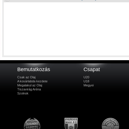
Bemutatkozás
Csapat
Csak az Olaj
U20
A kosárlabda kezdete
U18
Megalakul az Olaj
Megyei
Tiszavirág Aréna
Szolnok