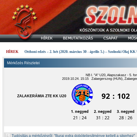
HÍREK
Otthoni edzés – 2. hét (2020. március 30 - április 5.) – Szolnoki Olaj KK
Mérkőzés Részletei
NB I. "A" U20, Alapszakasz - 5. fo
2019.10.24. 15:15 Zalaegerszeg (HUN), Zalaege
92
:
102
ZALAKERÁMIA ZTE KK U20
1. negyed
2. negyed
3. negyed
21 : 24
31 : 22
28 : 26
Tudósítás a mérkőzésről:
Burai extra dobóteljesítménye kellett a sikerhez