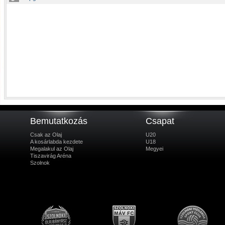
Bemutatkozás
Csapat
Csak az Olaj
U20
A kosárlabda kezdete
U18
Megalakul az Olaj
Megyei
Tiszavirág Aréna
Szolnok