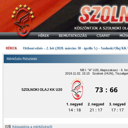
HÍREK
Otthoni edzés – 2. hét (2020. március 30 - április 5.) – Szolnoki Olaj KK
Mérkőzés Részletei
NB I. "A" U20, Alapszakasz - 6. fo
2019.11.02. 15:15 Szolnok (HUN), Tiszalige
73
:
66
SZOLNOKI OLAJ KK U20
1. negyed
2. negyed
3. negyed
14 : 18
21 : 17
17 : 17
Képgaléria a mérkőzésről