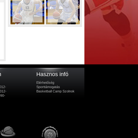
m
Hasznos infó
Elérhetőség
012-
Sporttámogatás
012-
Basketball Camp Szolnok
990-