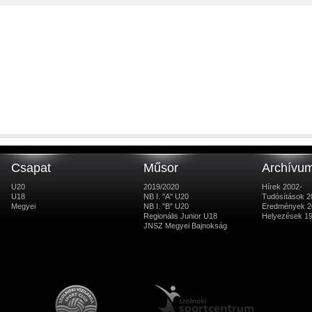
Csapat
Műsor
Archívu
U20
2019/2020
Hírek 2002-
U18
NB I. "A" U20
Tudósítások 2
Megyei
NB I. "B" U20
Eredmények 2
Regionális Junior U18
Helyezések 1
JNSZ Megyei Bajnokság