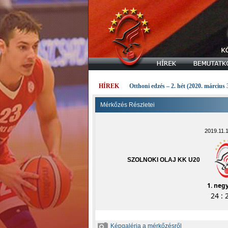
HÍREK
Otthoni edzés – 2. hét (2020. március 
Mérkőzés Részletei
2019.11.
SZOLNOKI OLAJ KK U20
1. neg
24 : 
Képgaléria a mérkőzésről