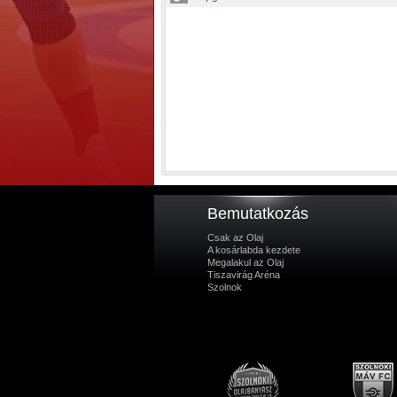
Bemutatkozás
Csak az Olaj
A kosárlabda kezdete
Megalakul az Olaj
Tiszavirág Aréna
Szolnok