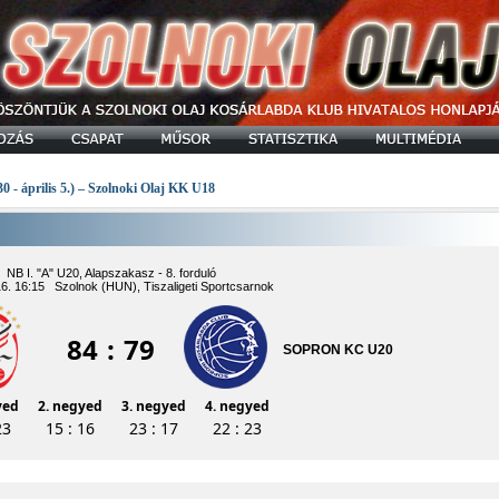
30 - április 5.) – Szolnoki Olaj KK U18
NB I. "A" U20, Alapszakasz - 8. forduló
16. 16:15 Szolnok (HUN), Tiszaligeti Sportcsarnok
84
:
79
SOPRON KC U20
yed
2. negyed
3. negyed
4. negyed
23
15 : 16
23 : 17
22 : 23