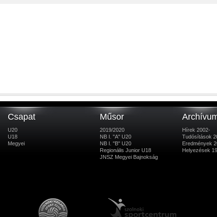
Csapat
Műsor
Archívu
U20
2019/2020
Hírek 2002-
U18
NB I. "A" U20
Tudósítások 2
Megyei
NB I. "B" U20
Eredmények 2
Regionális Junior U18
Helyezések 1
JNSZ Megyei Bajnokság