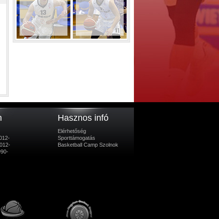
m
Hasznos infó
Elérhetőség
012-
Sporttámogatás
012-
Basketball Camp Szolnok
990-