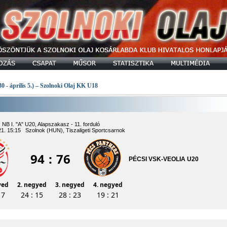
30 - április 5.) – Szolnoki Olaj KK U18
NB I. "A" U20, Alapszakasz - 11. forduló
1. 15:15 Szolnok (HUN), Tiszaligeti Sportcsarnok
94
:
76
PÉCSI VSK-VEOLIA U20
yed
2. negyed
3. negyed
4. negyed
17
24 : 15
28 : 23
19 : 21