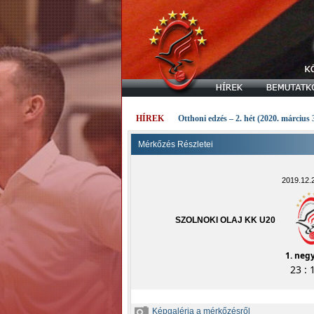
HÍREK
Otthoni edzés – 2. hét (2020. március 
Mérkőzés Részletei
2019.12.2
SZOLNOKI OLAJ KK U20
1. neg
23 : 
Képgaléria a mérkőzésről