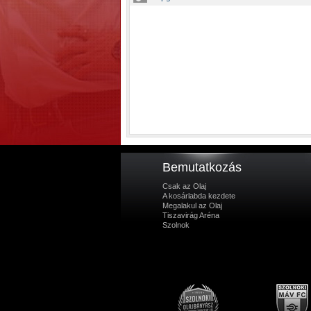
Bemutatkozás
Csak az Olaj
A kosárlabda kezdete
Megalakul az Olaj
Tiszavirág Aréna
Szolnok